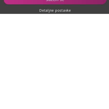
Detaljne postavke
O kupovini
O nama
Povratna adresa