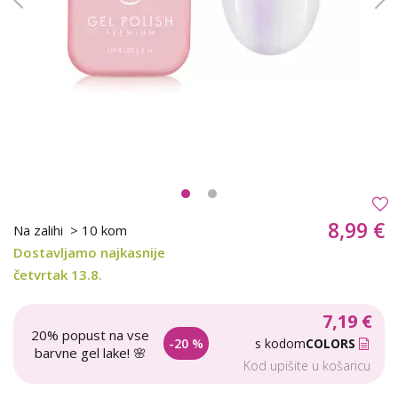
8,99 €
Na zalihi
> 10 kom
Dostavljamo najkasnije
četvrtak 13.8.
7,19 €
20% popust na vse
-20 %
s kodom
COLORS
barvne gel lake! 🌸
Kod upišite u košaricu