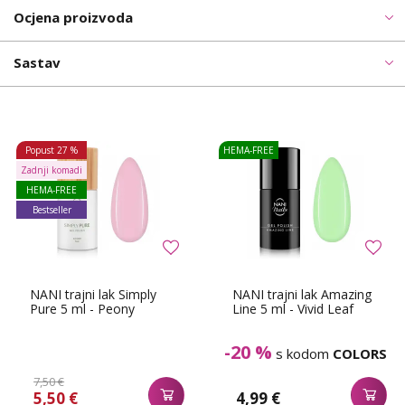
Ocjena proizvoda
Sastav
Popust
27 %
HEMA-FREE
Zadnji komadi
HEMA-FREE
Bestseller
NANI trajni lak Simply
NANI trajni lak Amazing
Pure 5 ml - Peony
Line 5 ml - Vivid Leaf
-20 %
s kodom
COLORS
7,50 €
5,50 €
4,99 €