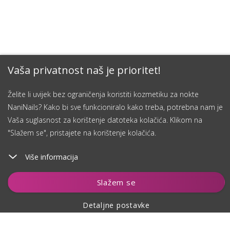
Vaša privatnost naš je prioritet!
Želite li uvijek bez ograničenja koristiti kozmetiku za nokte
NaniNails? Kako bi sve funkcioniralo kako treba, potrebna nam je
Vaša suglasnost za korištenje datoteka kolačića. Klikom na
"Slažem se", pristajete na korištenje kolačića.
Više informacija
Dodaj u košaricu
Slažem se
Detaljne postavke