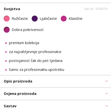
Svojstva
Kat. br.: 0183/19
Ružičaste
Ljubičaste
Klasične
Dobra pokrivenost
premium kolekcija
za najzahtjevnije profesionalce
postojanost čak do pet tjedana
Samo za profesionalnu upotrebu
Opis proizvoda
Ocjena proizvoda
Sastav