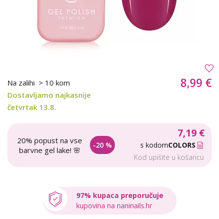
8,99 €
Na zalihi
> 10 kom
Dostavljamo najkasnije
četvrtak 13.8.
7,19 €
20% popust na vse
-20 %
s kodom
COLORS
barvne gel lake! 🌸
Kod upišite u košaricu
97% kupaca preporučuje
kupovina na naninails.hr