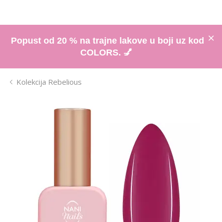
Popust od 20 % na trajne lakove u boji uz kod
COLORS. 💅
Kolekcija Rebelious