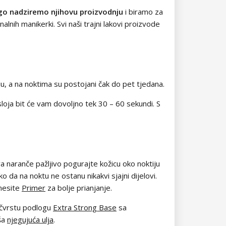
go nadziremo njihovu proizvodnju
i biramo za
alnih manikerki. Svi naši trajni lakovi proizvode
ju, a na noktima su postojani čak do pet tjedana.
oja bit će vam dovoljno tek 30 – 60 sekundi. S
a naranče pažljivo pogurajte kožicu oko noktiju
o da na noktu ne ostanu nikakvi sjajni dijelovi.
anesite
Primer
za bolje prianjanje.
 čvrstu podlogu
Extra Strong Base
sa
aša
njegujuća ulja
.