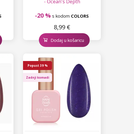
- Ocean's Depth
-20 %
S
s kodom
COLORS
8,99 €
Dodaj u košaricu
Popust
39 %
Zadnji komadi