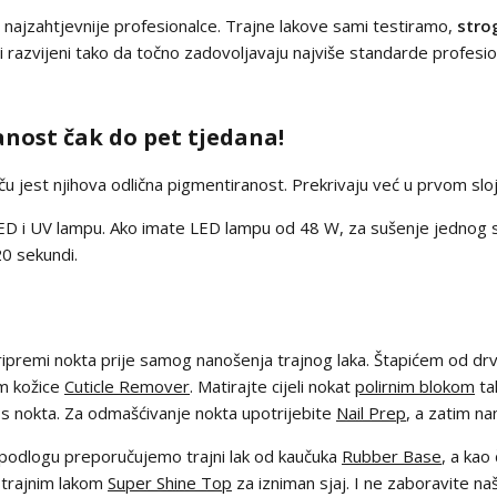
 za najzahtjevnije profesionalce. Trajne lakove sami testiramo,
stro
i i razvijeni tako da točno zadovoljavaju najviše standarde profesion
nost čak do pet tjedana!
ču jest njihova odlična pigmentiranost. Prekrivaju već u prvom slo
ED i UV lampu. Ako imate LED lampu od 48 W, za sušenje jednog sl
0 sekundi.
 pripremi nokta prije samog nanošenja trajnog laka. Štapićem od drv
m kožice
Cuticle Remover
. Matirajte cijeli nokat
polirnim blokom
tak
ka s nokta. Za odmašćivanje nokta upotrijebite
Nail Prep
, a zatim n
u podlogu preporučujemo trajni lak od kaučuka
Rubber Base
, a kao
e trajnim lakom
Super Shine Top
za izniman sjaj. I ne zaboravite n