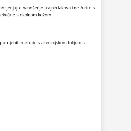
odcjenjujte nanošenje trajnih lakova i ne žurite s
j tekućine s okolnom kožom.
upotrijebiti metodu s aluminijskom folijom s