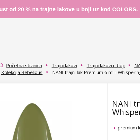
ust od 20 % na trajne lakove u boji uz kod COLORS.
Početna stranica
Trajni lakovi
Trajni lakovi u boji
NA
Kolekcija Rebelious
NANI trajni lak Premium 6 ml - Whisperin
NANI tr
Whisper
premium k