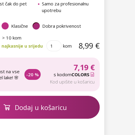
st čak do pet
Samo za profesionalnu
upotrebu
Klasične
Dobra pokrivenost
> 10 kom
8,99 €
kom
najkasnije u srijedu
7,19 €
st na vse
-20 %
s kodom
COLORS
l lake! 🌸
Kod upišite u košaricu
Dodaj u košaricu