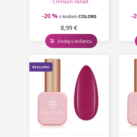
- Crimson Velvet
-20 %
-
s kodom
COLORS
8,99 €
Dodaj u košaricu
Bestseller