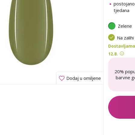
postojano
tjedana
Zelene
Na zalihi
Dostavljamo 
12.8.
20% popu
barvne ge
Dodaj u omiljene