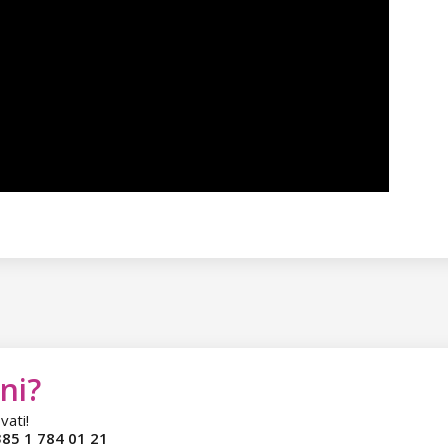
ni?
vati!
85 1 784 01 21