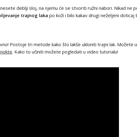
anesete deblji sloj, na njemu će se stvoriti ružni nabori. Nikad ne p
lijevanje trajnog laka
po koži i bilo kakav drugi neželjeni dotica
avno! Postoje tri metode kako što lakše ukloniti trajni lak. Možete 
a nokte
. Kako to učiniti možete pogledati u video tutorialu!