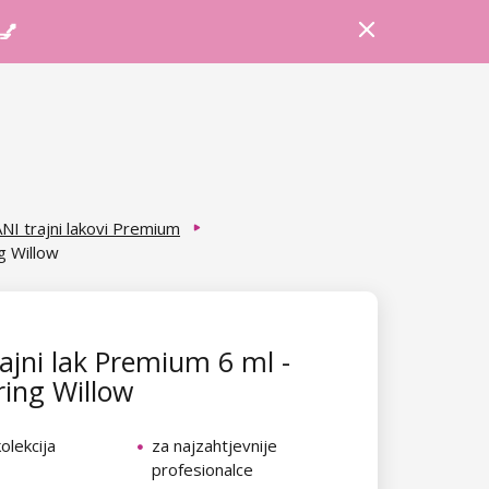
Prijava
Košarica
Savjeti
 💅
NI trajni lakovi Premium
g Willow
ajni lak Premium 6 ml -
ing Willow
olekcija
za najzahtjevnije
profesionalce