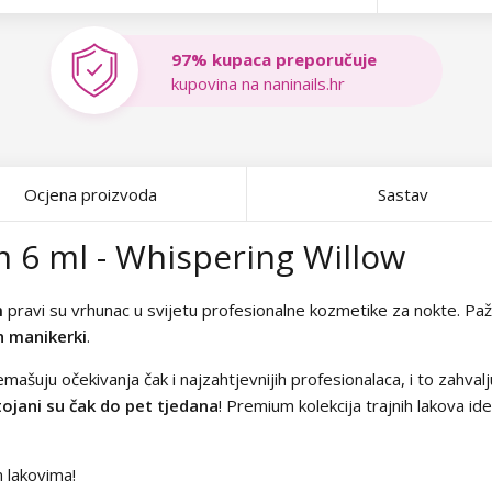
97% kupaca preporučuje
kupovina na naninails.hr
Ocjena proizvoda
Sastav
m 6 ml - Whispering Willow
m
pravi su vrhunac u svijetu profesionalne kozmetike za nokte. Pažlji
h manikerki
.
emašuju očekivanja čak i najzahtjevnijih profesionalaca, i to zahvalj
ojani su čak do pet tjedana
! Premium kolekcija trajnih lakova id
m lakovima!