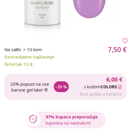
7,50 €
Na zalihi
> 10 kom
Dostavljamo najkasnije
četvrtak 13.8.
6,00 €
20% popust na vse
-20 %
s kodom
COLORS
barvne gel lake! 🌸
Kod upišite u košaricu
97% kupaca preporučuje
kupovina na naninails.hr