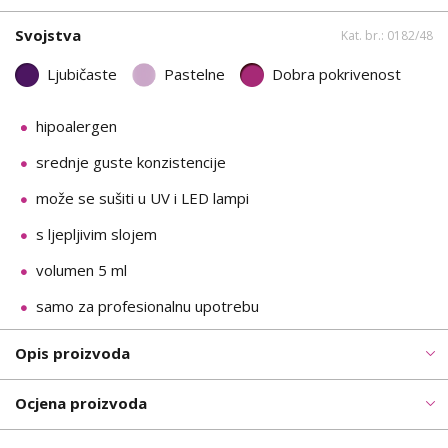
Svojstva
Kat. br.: 0182/48
Ljubičaste
Pastelne
Dobra pokrivenost
hipoalergen
srednje guste konzistencije
može se sušiti u UV i LED lampi
s ljepljivim slojem
volumen 5 ml
samo za profesionalnu upotrebu
Opis proizvoda
Ocjena proizvoda