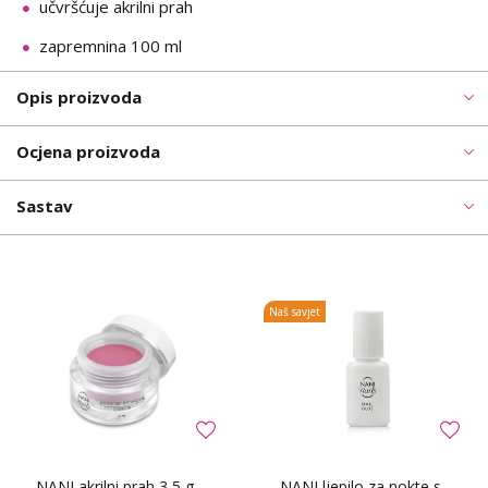
učvršćuje akrilni prah
zapremnina 100 ml
Opis proizvoda
Ocjena proizvoda
Sastav
Naš savjet
NANI akrilni prah 3,5 g -
NANI ljepilo za nokte s