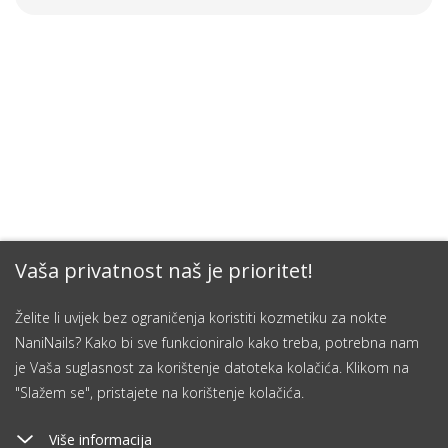
Vaša privatnost naš je prioritet!
Želite li uvijek bez ograničenja koristiti kozmetiku za nokte
NaniNails? Kako bi sve funkcioniralo kako treba, potrebna nam
je Vaša suglasnost za korištenje datoteka kolačića. Klikom na
"Slažem se", pristajete na korištenje kolačića.
Više informacija