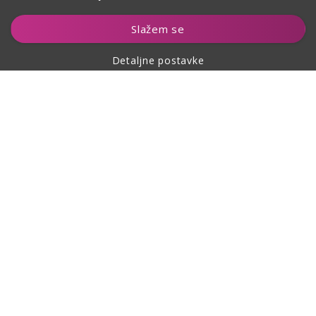
Dodaj u košaricu
Slažem se
Detaljne postavke
O kupovini