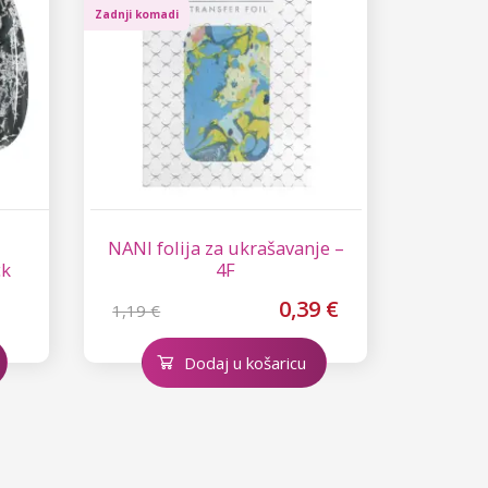
Zadnji komadi
NANI folija za ukrašavanje –
ck
4F
0,39 €
1,19 €
Dodaj u košaricu