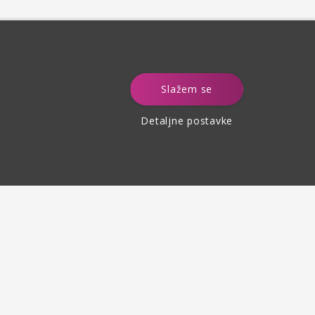
e
Slažem se
Detaljne postavke
Povrat robe
do 30 dana