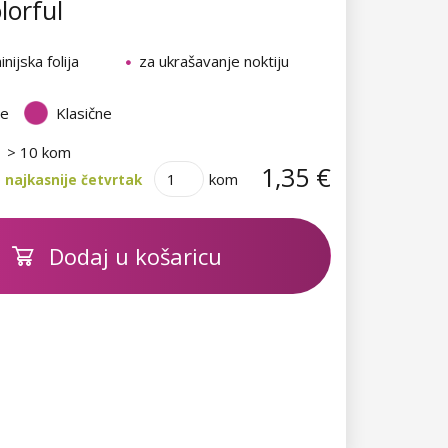
lorful
nijska folija
za ukrašavanje noktiju
te
Klasične
> 10 kom
1,35 €
kom
 najkasnije četvrtak
Dodaj u košaricu