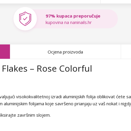
97% kupaca preporučuje
kupovina na naninails.hr
Ocjena proizvoda
Flakes – Rose Colorful
aljujući visokokvalitetnoj izradi aluminijskih folija oblikovat ćete
m aluminijskim folijama koje savršeno prianjaju uz vaš nokat i nigd
 fiksirajte završnim slojem.