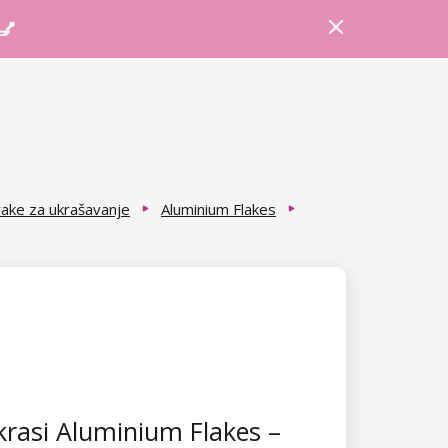
Prijava
Košarica
Savjeti
 💅
 trake za ukrašavanje
Aluminium Flakes
rasi Aluminium Flakes –