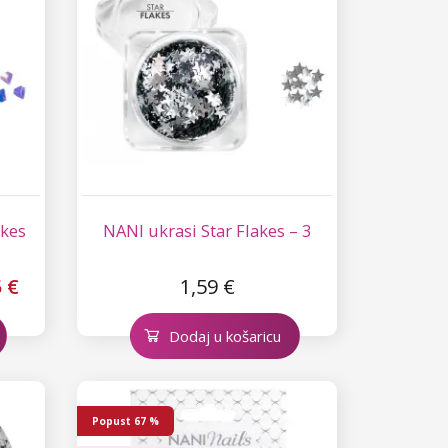
akes
NANI ukrasi Star Flakes – 3
5 €
1,59 €
Dodaj u košaricu
Popust
67 %