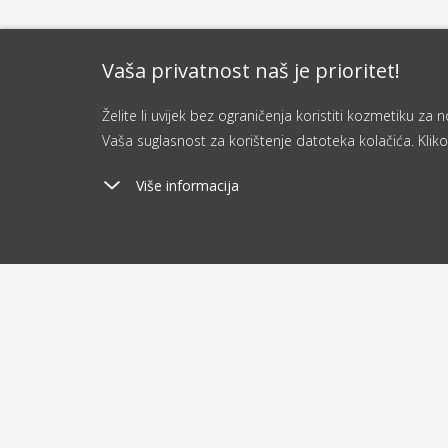
Vaša privatnost naš je prioritet!
Želite li uvijek bez ograničenja koristiti kozmetiku z
Vaša suglasnost za korištenje datoteka kolačića. Kliko
Više informacija
Poštarina
Ša
od 2.9 €
o