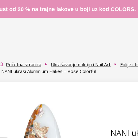
ust od 20 % na trajne lakove u boji uz kod COLORS.
Početna stranica
Ukrašavanje noktiju i Nail Art
Folije i
NANI ukrasi Aluminium Flakes – Rose Colorful
NANI uk