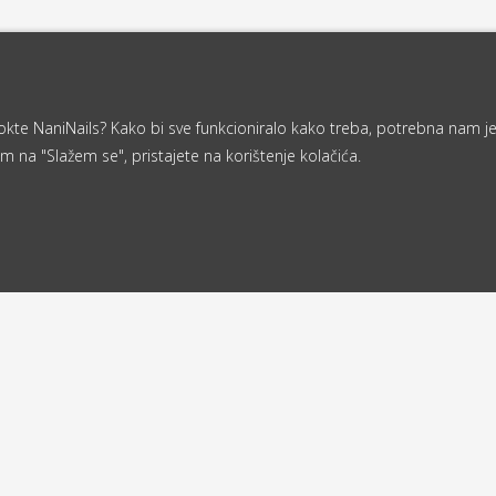
a nokte NaniNails? Kako bi sve funkcioniralo kako treba, potrebna nam j
m na "Slažem se", pristajete na korištenje kolačića.
Od 40 €
ljemo u roku
besplatna
d 24 sata
dostava