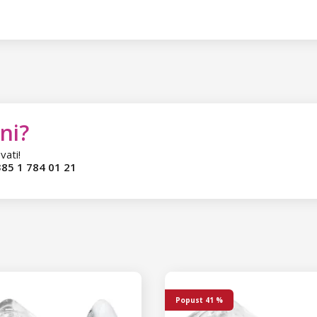
ni?
vati!
85 1 784 01 21
Popust
41 %