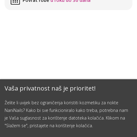
Povrat robe
u roku do 30 dana
Vaša privatnost naš je prioritet!
Želite li uvijek bez ograničenja koristiti kozmetiku za nokte
NaniNails? Kako bi sve funkcioniralo kako treba, potrebna nam
je Vaša suglasnost za korištenje datoteka kolačića. Klikom na
"Slažem se", pristajete na korištenje kolačića.