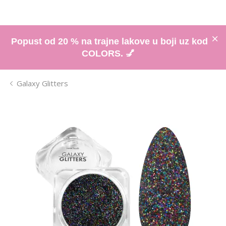
Popust od 20 % na trajne lakove u boji uz kod
COLORS. 💅
Galaxy Glitters