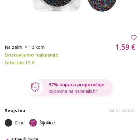
1,59 €
Na zalihi
> 10 kom
Dostavljamo najkasnije
četvrtak 13.8.
97% kupaca preporučuje
kupovina na naninails.hr
Svojstva
Kat. br.: 0536/4
Crne
Šljokice
sitne šljokice