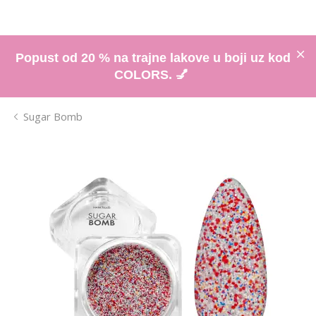
Popust od 20 % na trajne lakove u boji uz kod
COLORS. 💅
Sugar Bomb