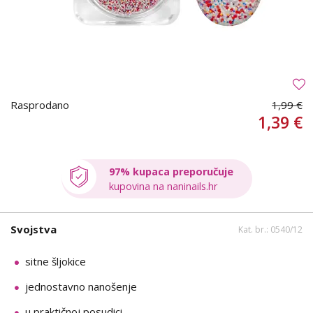
Rasprodano
1,99 €
1,39 €
97% kupaca preporučuje
kupovina na naninails.hr
Svojstva
Kat. br.: 0540/12
sitne šljokice
jednostavno nanošenje
u praktičnoj posudici