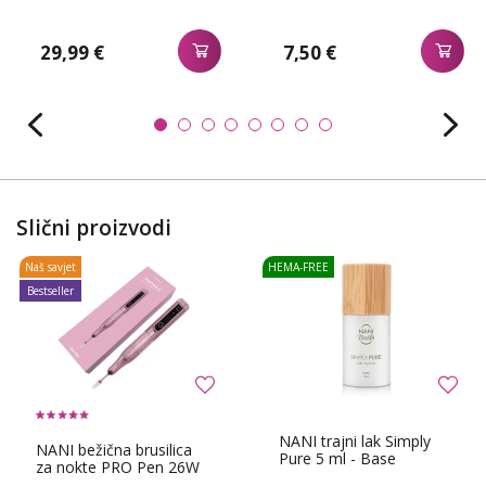
29,99 €
7,50 €
Slični proizvodi
Naš savjet
HEMA-FREE
Bestseller
NANI trajni lak Simply
NANI bežična brusilica
Pure 5 ml - Base
za nokte PRO Pen 26W