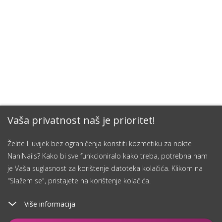
Vaša privatnost naš je prioritet!
Želite li uvijek bez ograničenja koristiti kozmetiku za nokte
NaniNails? Kako bi sve funkcioniralo kako treba, potrebna nam
je Vaša suglasnost za korištenje datoteka kolačića. Klikom na
"Slažem se", pristajete na korištenje kolačića.
Više informacija
Čuvaj