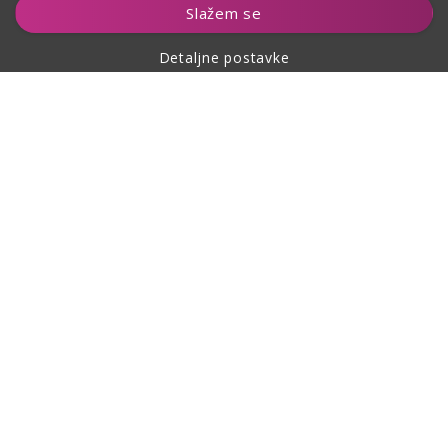
Slažem se
Detaljne postavke
O kupovini
O nama