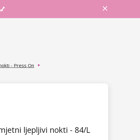
Prijava
Košarica
Savjeti
 💅
 nokti - Press On
etni ljepljivi nokti - 84/L