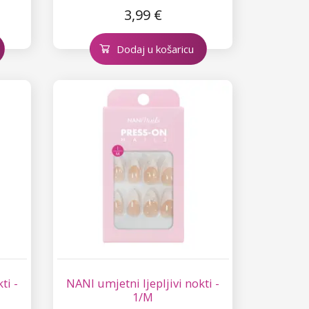
3,99 €
Dodaj u košaricu
ti -
NANI umjetni ljepljivi nokti -
1/M