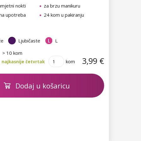
umjetni nokti
za brzu manikuru
na upotreba
24 kom u pakiranju
že
Ljubičaste
L
> 10 kom
3,99 €
kom
 najkasnije četvrtak
Dodaj u košaricu