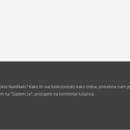
a nokte NaniNails? Kako bi sve funkcioniralo kako treba, potrebna nam j
m na "Slažem se", pristajete na korištenje kolačića.