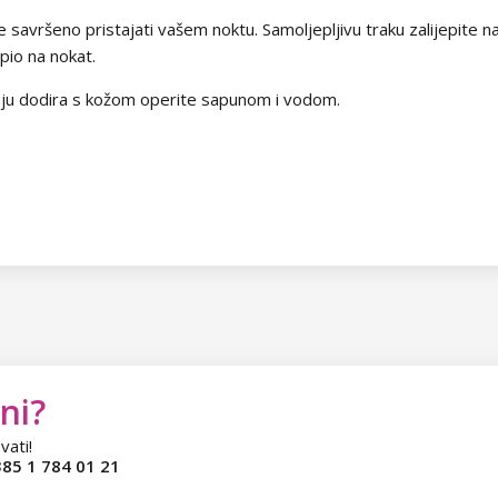
e savršeno pristajati vašem noktu. Samoljepljivu traku zalijepite 
epio na nokat.
aju dodira s kožom operite sapunom i vodom.
ni?
vati!
85 1 784 01 21