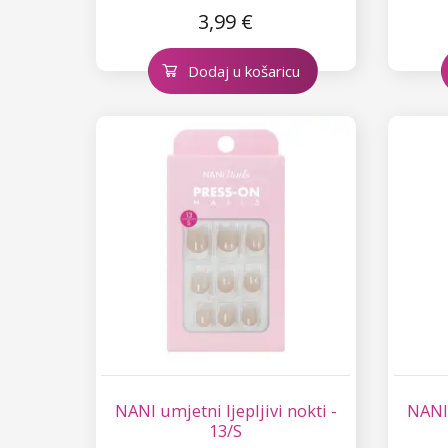
3,99 €
Dodaj u košaricu
NANI umjetni ljepljivi nokti -
NANI 
13/S