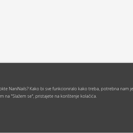
a nokte NaniNails? Kako bi sve funkcioniralo kako treba, potrebna nam j
m na "Slažem se", pristajete na korištenje kolačića.