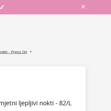
Prijava
Košarica
Savjeti
 💅
 nokti - Press On
etni ljepljivi nokti - 82/L