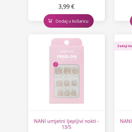
3,99 €
Dodaj u košaricu
Zadnji k
NANI umjetni ljepljivi nokti -
NANI 
13/S