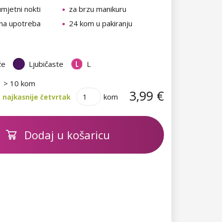
umjetni nokti
za brzu manikuru
na upotreba
24 kom u pakiranju
že
Ljubičaste
L
> 10 kom
3,99 €
kom
 najkasnije četvrtak
Dodaj u košaricu