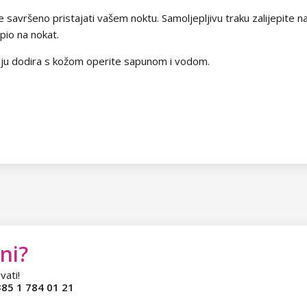
e savršeno pristajati vašem noktu. Samoljepljivu traku zalijepite 
epio na nokat.
aju dodira s kožom operite sapunom i vodom.
ni?
vati!
85 1 784 01 21