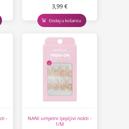
3,99 €
Dodaj u košaricu
ti -
NANI umjetni ljepljivi nokti -
1/M