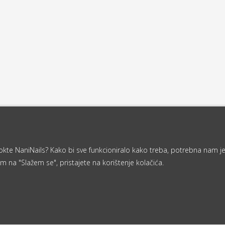
a nokte NaniNails? Kako bi sve funkcioniralo kako treba, potrebna nam j
m na "Slažem se", pristajete na korištenje kolačića.