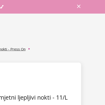
Prijava
Košarica
Savjeti
 💅
 nokti - Press On
etni ljepljivi nokti - 11/L