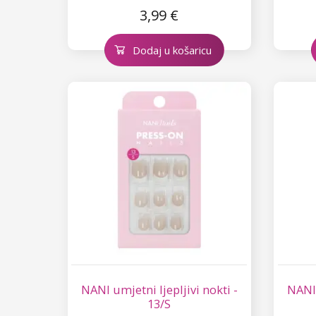
3,99 €
Dodaj u košaricu
NANI umjetni ljepljivi nokti -
NANI 
13/S