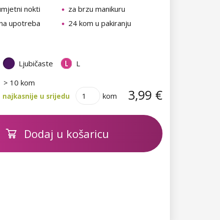
umjetni nokti
za brzu manikuru
na upotreba
24 kom u pakiranju
Ljubičaste
L
> 10 kom
3,99 €
kom
najkasnije u srijedu
Dodaj u košaricu