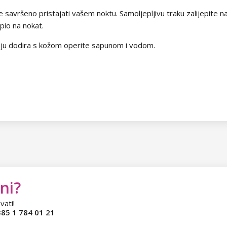
e savršeno pristajati vašem noktu. Samoljepljivu traku zalijepite 
epio na nokat.
aju dodira s kožom operite sapunom i vodom.
ni?
vati!
85 1 784 01 21