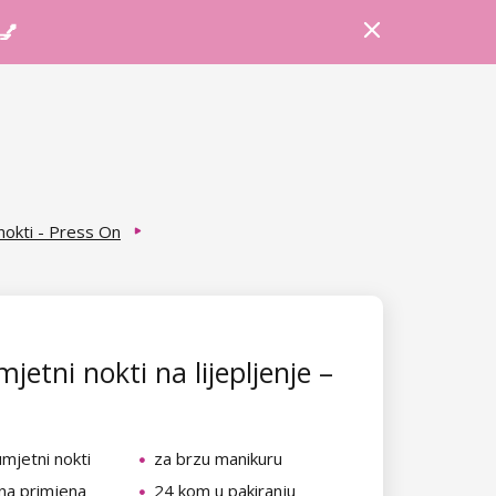
Prijava
Košarica
Savjeti
 💅
 nokti - Press On
jetni nokti na lijepljenje –
umjetni nokti
za brzu manikuru
na primjena
24 kom u pakiranju