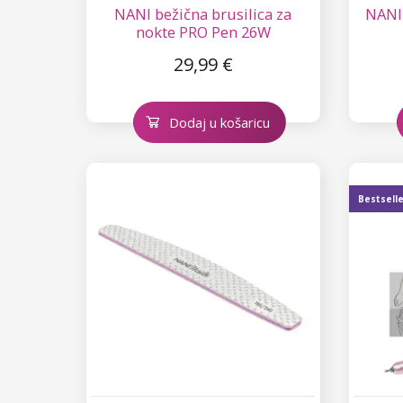
NANI bežična brusilica za
NANI 
nokte PRO Pen 26W
29,99 €
Dodaj u košaricu
Bestsell