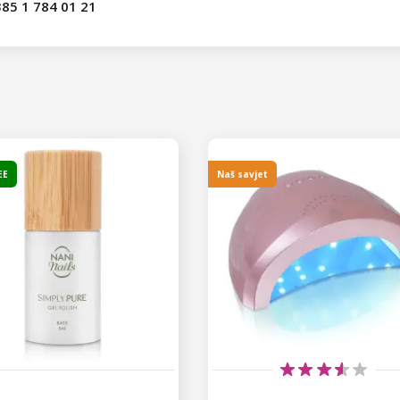
85 1 784 01 21
EE
Naš savjet