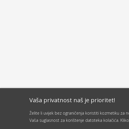
Vaša privatnost naš je prioritet!
Želite li uvijek bez ograničenja koristiti kozmetiku z
Vaša suglasnost za korištenje datoteka kolačića. Kliko