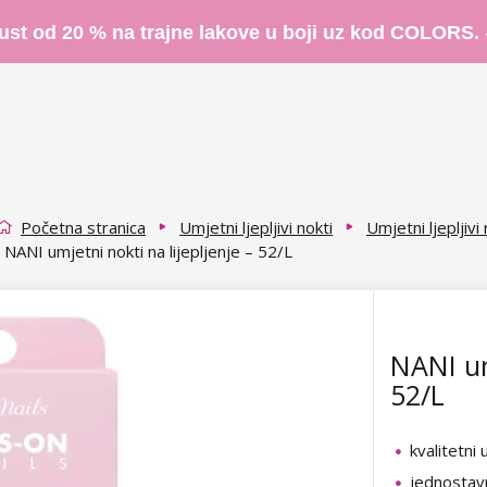
ust od 20 % na trajne lakove u boji uz kod COLORS.
Početna stranica
Umjetni ljepljivi nokti
Umjetni ljepljivi
NANI umjetni nokti na lijepljenje – 52/L
NANI um
52/L
kvalitetni 
jednostav