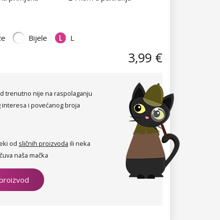
že
Bijele
L
3,99 €
d trenutno nije na raspolaganju
 interesa i povećanog broja
eki od
sličnih proizvoda
ili neka
čuva naša mačka
 proizvod