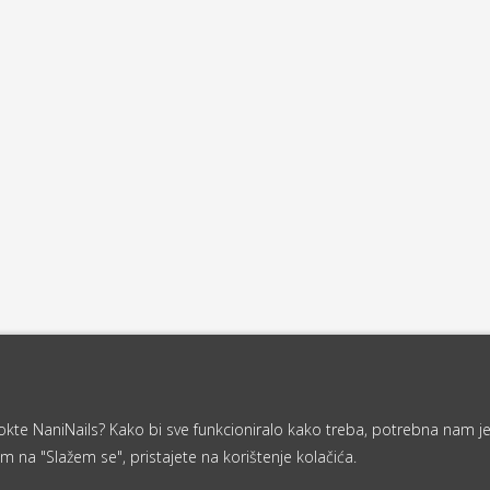
a nokte NaniNails? Kako bi sve funkcioniralo kako treba, potrebna nam j
m na "Slažem se", pristajete na korištenje kolačića.