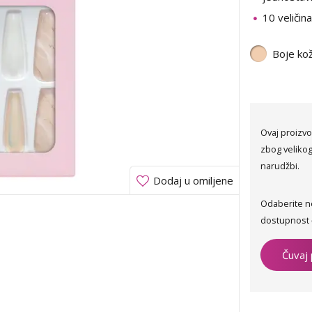
10 veličina
Boje ko
Ovaj proizvo
zbog velikog
narudžbi.
Dodaj u omiljene
Odaberite n
dostupnost 
Čuvaj