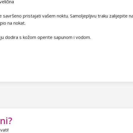
eličina
e savršeno pristajati vašem noktu. Samoljepljivu traku zalijepite 
epio na nokat.
aju dodira s kožom operite sapunom i vodom.
ni?
vati!