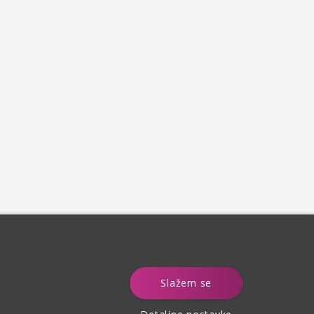
e
Slažem se