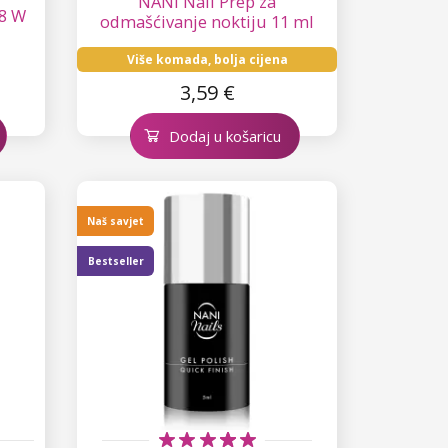
NANI Nail Prep za
8 W
odmašćivanje noktiju 11 ml
Više komada, bolja cijena
3,59 €
Dodaj u košaricu
Naš savjet
Bestseller