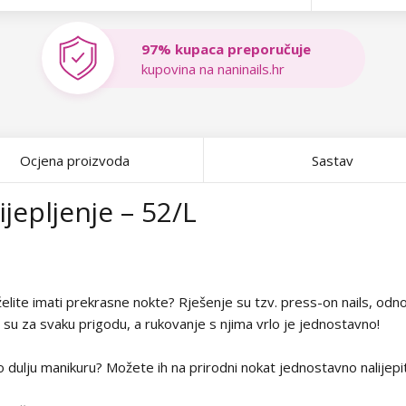
97% kupaca preporučuje
kupovina na naninails.hr
Ocjena proizvoda
Sastav
jepljenje – 52/L
ite imati prekrasne nokte? Rješenje su tzv. press-on nails, odnos
i su za svaku prigodu, a rukovanje s njima vrlo je jednostavno!
to dulju manikuru? Možete ih na prirodni nokat jednostavno nalijepi