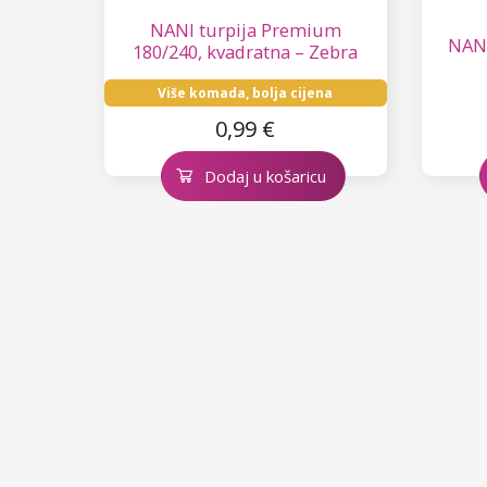
NANI turpija Premium
NANI
180/240, kvadratna – Zebra
Više komada, bolja cijena
0,99 €
Dodaj u košaricu