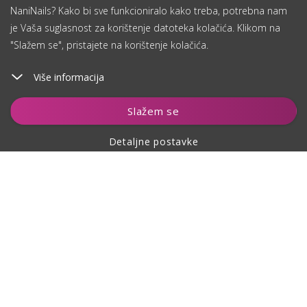
NaniNails? Kako bi sve funkcioniralo kako treba, potrebna nam
je Vaša suglasnost za korištenje datoteka kolačića. Klikom na
"Slažem se", pristajete na korištenje kolačića.
Više informacija
Dodaj u košaricu
Slažem se
Detaljne postavke