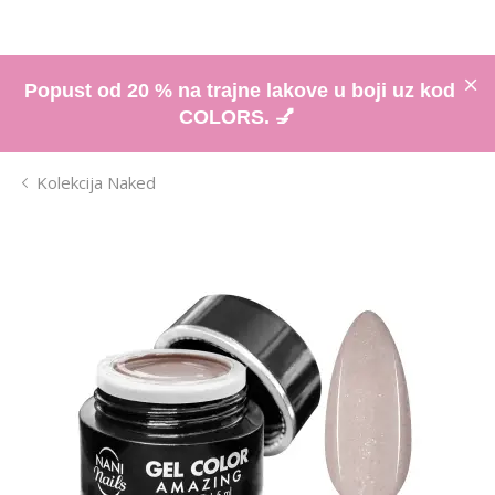
Popust od 20 % na trajne lakove u boji uz kod
COLORS. 💅
Kolekcija Naked