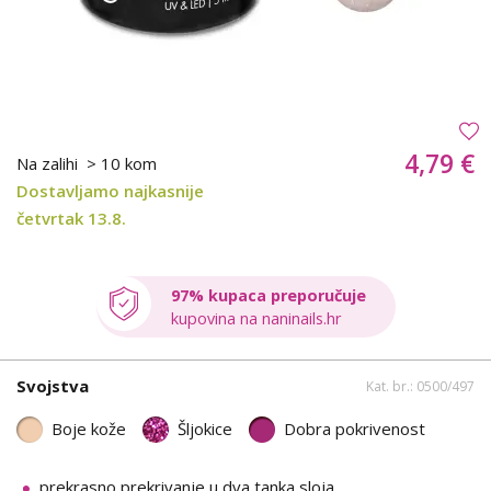
4,79 €
Na zalihi
> 10 kom
Dostavljamo najkasnije
četvrtak 13.8.
97% kupaca preporučuje
kupovina na naninails.hr
Svojstva
Kat. br.: 0500/497
Boje kože
Šljokice
Dobra pokrivenost
prekrasno prekrivanje u dva tanka sloja