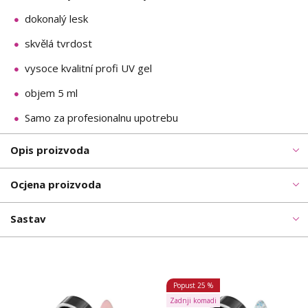
dokonalý lesk
skvělá tvrdost
vysoce kvalitní profi UV gel
objem 5 ml
Samo za profesionalnu upotrebu
Opis proizvoda
Ocjena proizvoda
Sastav
Popust
25 %
Zadnji komadi