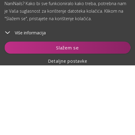
NaniNails? Kako bi sve funkcioniralo kako treba, potrebna nam
je Vaša suglasnost za korištenje datoteka kolačića. Klikom na
"Slažem se", pristajete na korištenje kolačića.
Više informacija
Čuvaj
Slažem se
Detaljne postavke