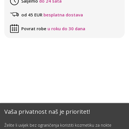
Šaljemo
do 24 sata
od 45 EUR
besplatna dostava
Povrat robe
u roku do 30 dana
Vaša privatnost naš je prioritet!
Želite li uvijek bez ograničenja koristiti kozmetiku za nokte