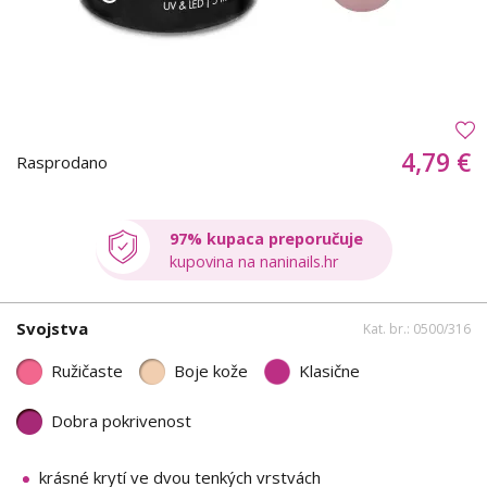
4,79 €
Rasprodano
97% kupaca preporučuje
kupovina na naninails.hr
Svojstva
Kat. br.: 0500/316
Ružičaste
Boje kože
Klasične
Dobra pokrivenost
krásné krytí ve dvou tenkých vrstvách