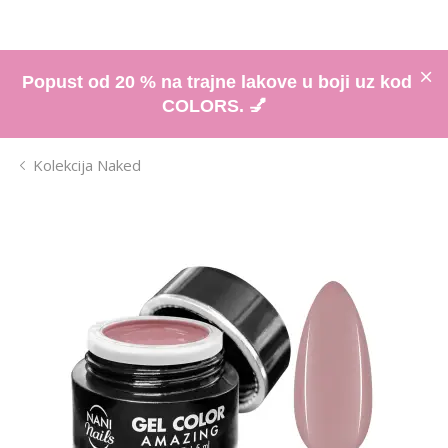
Popust od 20 % na trajne lakove u boji uz kod
COLORS. 💅
Kolekcija Naked