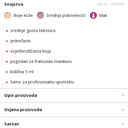
Svojstva
Kat. br.: 0209/18
Boje kože
Srednja pokrivenost
Mali
srednje gusta tekstura
jednofazni
svjetloružičasta boja
pogodan za francusku manikuru
količina 5 ml
Samo za profesionalnu upotrebu
Opis proizvoda
Ocjena proizvoda
Sastav