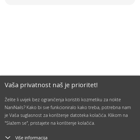
Vaša privatnost naš je prioritet!
Želite li uvijek bez ograničenja koristiti kozmetiku za nokte
NaniNails? Kako bi sve funkcioniralo kako treba, potrebna nam
je Vaša suglasnost za korištenje datoteka kolačića. Klikom na
"Slažem se", pristajete na korištenje kolačića.
Više informacija