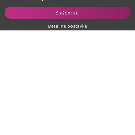
Dodaj u košaricu
Slažem se
Detaljne postavke
O kupovini