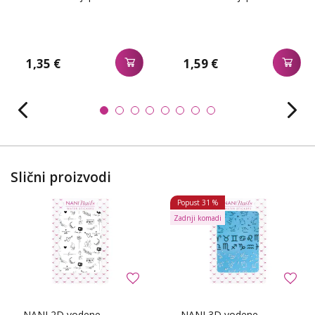
1,35 €
1,59 €
Slični proizvodi
Popust
31 %
Zadnji komadi
NANI 2D vodene
NANI 3D vodene