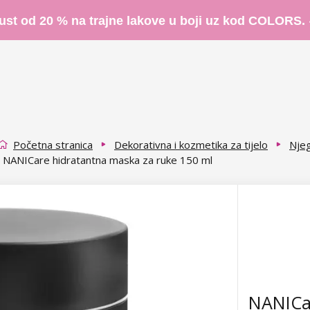
ust od 20 % na trajne lakove u boji uz kod COLORS.
Početna stranica
Dekorativna i kozmetika za tijelo
Njeg
NANICare hidratantna maska za ruke 150 ml
NANICa