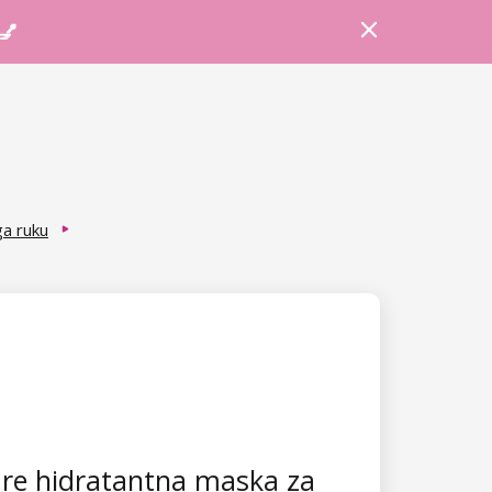
Prijava
Košarica
Savjeti
 💅
a ruku
re hidratantna maska za