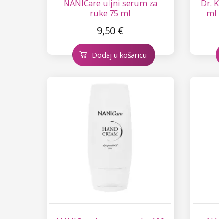
NANICare uljni serum za
Dr. 
ruke 75 ml
ml 
9,50 €
Dodaj u košaricu