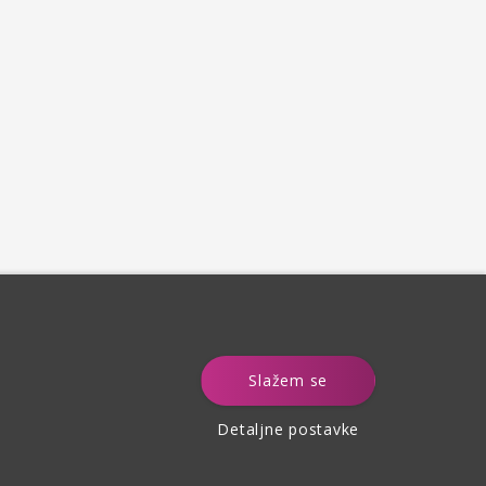
e
Slažem se
Detaljne postavke