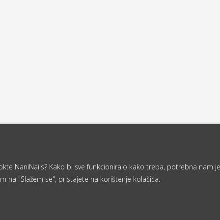
a nokte NaniNails? Kako bi sve funkcioniralo kako treba, potrebna nam j
m na "Slažem se", pristajete na korištenje kolačića.