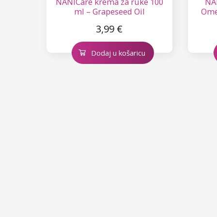
NANICare krema za ruke 100
NA
ml – Grapeseed Oil
Ome
3,99 €
Dodaj u košaricu