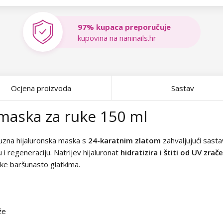
97% kupaca preporučuje
kupovina na naninails.hr
Ocjena proizvoda
Sastav
maska za ruke 150 ml
suzna hijaluronska maska s
24-karatnim zlatom
zahvaljujući sas
 i regeneraciju. Natrijev hijaluronat
hidratizira i štiti od UV zrač
uke baršunasto glatkima.
že