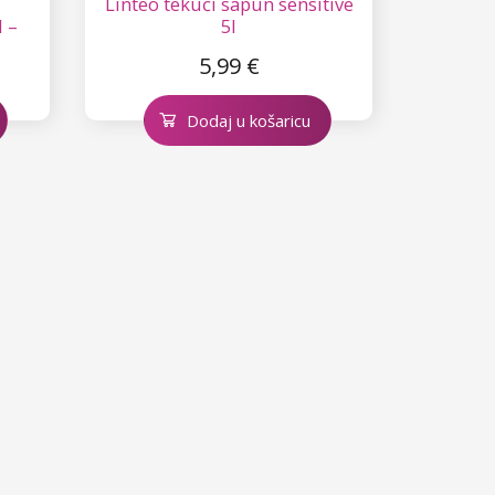
Linteo tekući sapun sensitive
 –
5l
5,99 €
Dodaj u košaricu