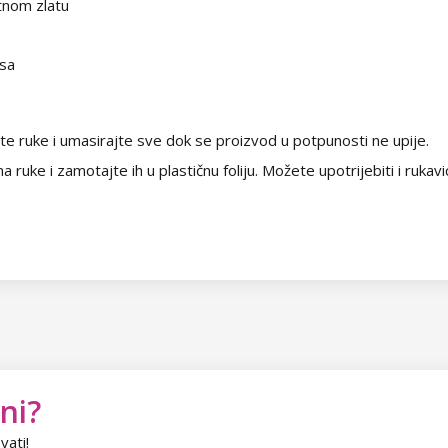
atnom zlatu
isa
ste ruke i umasirajte sve dok se proizvod u potpunosti ne upije.
 ruke i zamotajte ih u plastičnu foliju. Možete upotrijebiti i rukavi
ni?
vati!