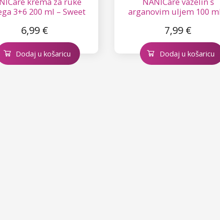
NICare krema za ruke
NANICare vazelin s
ga 3+6 200 ml – Sweet
arganovim uljem 100 ml
Mango
crno grožđe/kivi
6,99 €
7,99 €
Dodaj u košaricu
Dodaj u košaricu