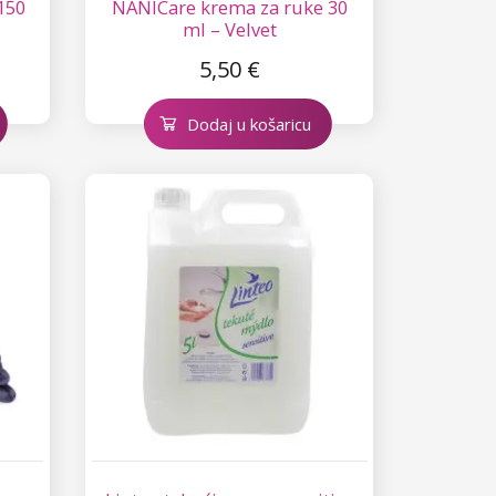
150
NANICare krema za ruke 30
ml – Velvet
5,50 €
Dodaj u košaricu