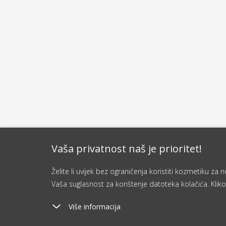
Vaša privatnost naš je prioritet!
Želite li uvijek bez ograničenja koristiti kozmetiku z
Vaša suglasnost za korištenje datoteka kolačića. Kliko
Više informacija