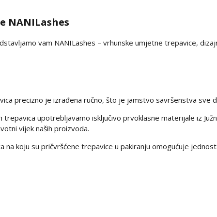
ce NANILashes
dstavljamo vam NANILashes – vrhunske umjetne trepavice, dizajni
ca precizno je izrađena ručno, što je jamstvo savršenstva sve do 
h trepavica upotrebljavamo isključivo prvoklasne materijale iz Ju
votni vijek naših proizvoda.
akica na koju su pričvršćene trepavice u pakiranju omogućuje jednost