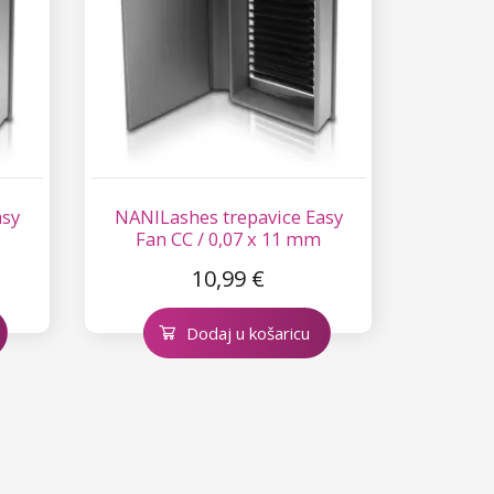
asy
NANILashes trepavice Easy
Fan CC / 0,07 x 11 mm
10,99 €
Dodaj u košaricu