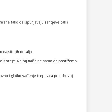
rane tako da ispunjavaju zahtjeve čak i
najsitnijih detalja.
žne Koreje. Na taj način ne samo da postižemo
avno i glatko vađenje trepavica pri njihovoj