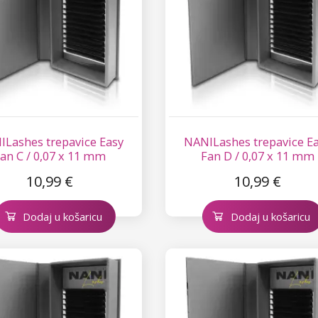
Lashes trepavice Easy
NANILashes trepavice E
an C / 0,07 x 11 mm
Fan D / 0,07 x 11 mm
10,99 €
10,99 €
Dodaj u košaricu
Dodaj u košaricu