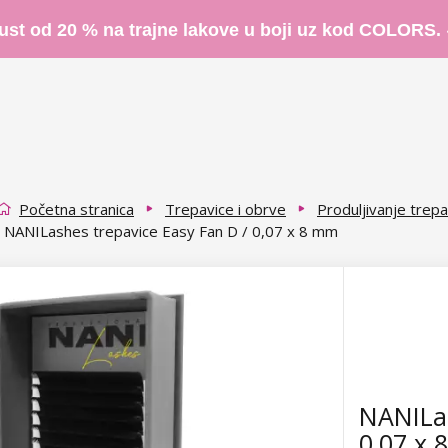
ust od 20 % na trajne lakove u boji uz kod COLORS.
Početna stranica
Trepavice i obrve
Produljivanje trepa
NANILashes trepavice Easy Fan D / 0,07 x 8 mm
NANILas
0,07 x