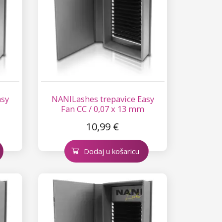
asy
NANILashes trepavice Easy
Fan CC / 0,07 x 13 mm
10,99 €
Dodaj u košaricu