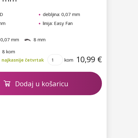
 D
debljina: 0,07 mm
 mm
linija: Easy Fan
0,07 mm
8 mm
8 kom
10,99 €
kom
 najkasnije četvrtak
Dodaj u košaricu