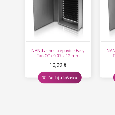
NANILashes trepavice Easy
NANI
Fan CC / 0,07 x 12 mm
F
10,99 €
Dodaj u košaricu