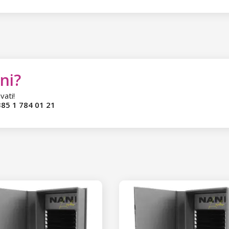
ni?
vati!
85 1 784 01 21