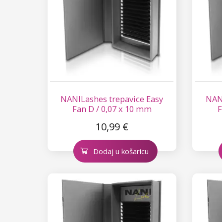
NANILashes trepavice Easy
NANI
Fan D / 0,07 x 10 mm
F
10,99 €
Dodaj u košaricu