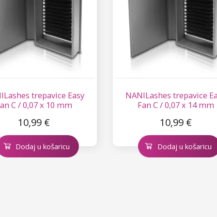
Lashes trepavice Easy
NANILashes trepavice E
an C / 0,07 x 10 mm
Fan C / 0,07 x 14 mm
10,99 €
10,99 €
Dodaj u košaricu
Dodaj u košaricu