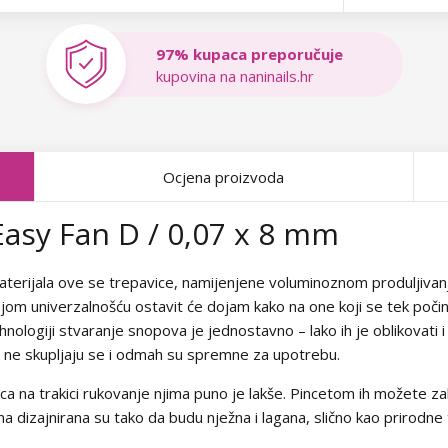
97% kupaca preporučuje
kupovina na naninails.hr
Ocjena proizvoda
asy Fan D / 0,07 x 8 mm
 materijala ove se trepavice, namijenjene voluminoznom produljiva
jom univerzalnošću ostavit će dojam kako na one koji se tek počinj
hnologiji stvaranje snopova je jednostavno – lako ih je oblikovati i
, ne skupljaju se i odmah su spremne za upotrebu.
ica na trakici rukovanje njima puno je lakše. Pincetom ih možete zah
kna dizajnirana su tako da budu nježna i lagana, slično kao prirodn