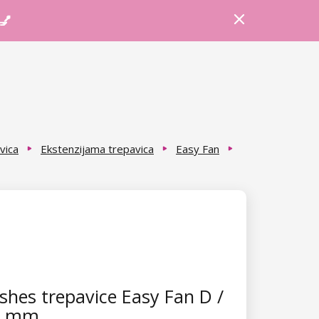
Prijava
Košarica
Savjeti
 💅
vica
Ekstenzijama trepavica
Easy Fan
hes trepavice Easy Fan D /
 8 mm