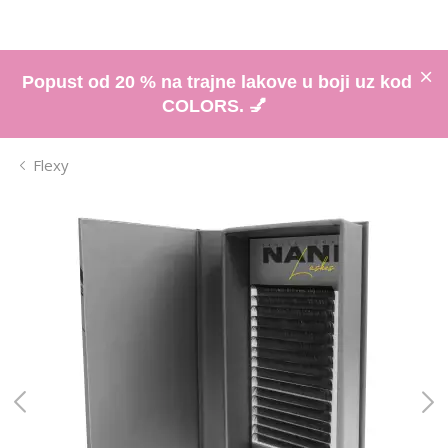
Popust od 20 % na trajne lakove u boji uz kod
COLORS. 💅
Flexy