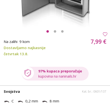
7,99 €
Na zalihi
9 kom
Dostavljamo najkasnije
četvrtak 13.8.
97% kupaca preporučuje
kupovina na naninails.hr
Svojstva
Kat. br.: 0601/137
C
0,2 mm
8 mm