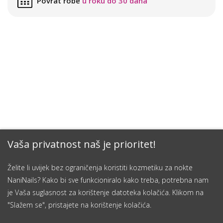
Povrat robe
u roku do 30 dana
Vaša privatnost naš je prioritet!
Želite li uvijek bez ograničenja koristiti kozmetiku za nokte
NaniNails? Kako bi sve funkcioniralo kako treba, potrebna nam
je Vaša suglasnost za korištenje datoteka kolačića. Klikom na
"Slažem se", pristajete na korištenje kolačića.