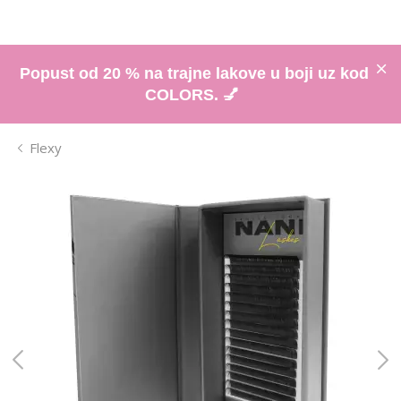
Popust od 20 % na trajne lakove u boji uz kod
COLORS. 💅
Flexy