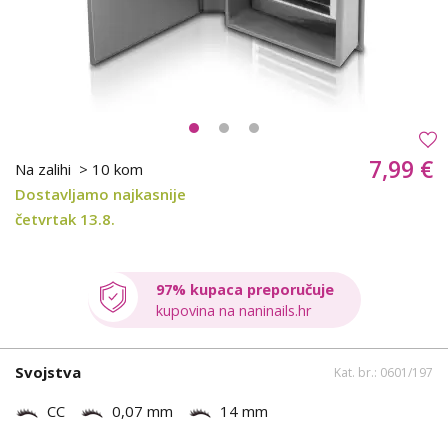
7,99 €
Na zalihi
> 10 kom
Dostavljamo najkasnije
četvrtak 13.8.
97% kupaca preporučuje
kupovina na naninails.hr
Svojstva
Kat. br.: 0601/197
CC
0,07 mm
14 mm