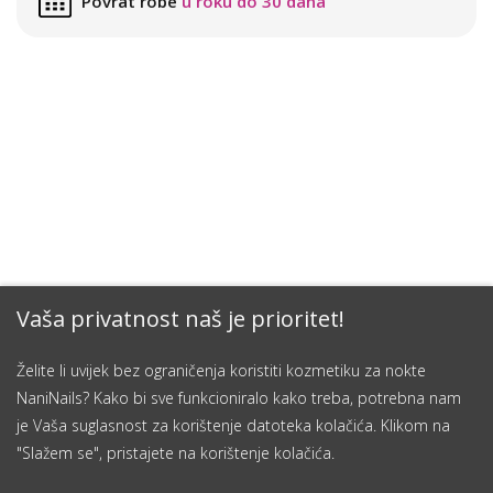
Povrat robe
u roku do 30 dana
Vaša privatnost naš je prioritet!
Želite li uvijek bez ograničenja koristiti kozmetiku za nokte
NaniNails? Kako bi sve funkcioniralo kako treba, potrebna nam
je Vaša suglasnost za korištenje datoteka kolačića. Klikom na
"Slažem se", pristajete na korištenje kolačića.