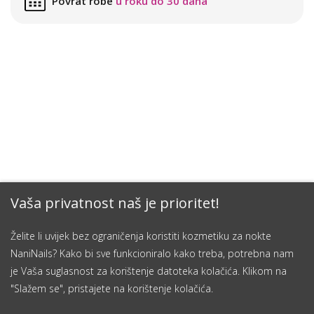
Povrat robe
u roku do 30 dana
Vaša privatnost naš je prioritet!
Želite li uvijek bez ograničenja koristiti kozmetiku za nokte
NaniNails? Kako bi sve funkcioniralo kako treba, potrebna nam
je Vaša suglasnost za korištenje datoteka kolačića. Klikom na
"Slažem se", pristajete na korištenje kolačića.