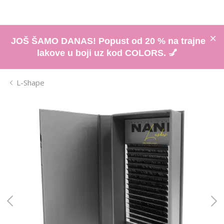
JOŠ ŠAMO DANAS! Popust od 20 % na trajne
lakove u boji uz kod COLORS. 💅
L-Shape