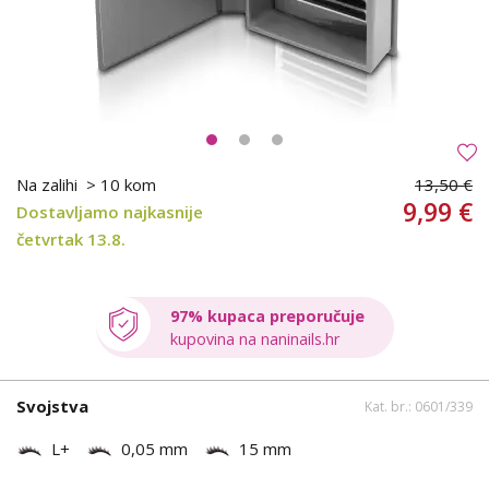
Na zalihi
> 10 kom
13,50 €
9,99 €
Dostavljamo najkasnije
četvrtak 13.8.
97% kupaca preporučuje
kupovina na naninails.hr
Svojstva
Kat. br.: 0601/339
L+
0,05 mm
15 mm