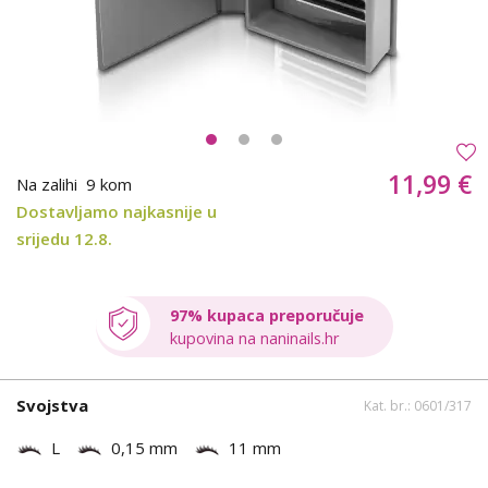
11,99 €
Na zalihi
9 kom
Dostavljamo najkasnije u
srijedu 12.8.
97% kupaca preporučuje
kupovina na naninails.hr
Svojstva
Kat. br.: 0601/317
L
0,15 mm
11 mm