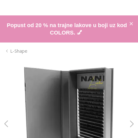
Popust od 20 % na trajne lakove u boji uz kod
COLORS. 💅
L-Shape