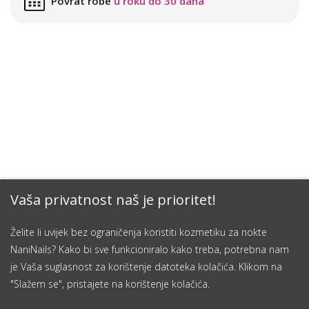
Povrat robe
u roku do 30 dana
Vaša privatnost naš je prioritet!
Želite li uvijek bez ograničenja koristiti kozmetiku za nokte
NaniNails? Kako bi sve funkcioniralo kako treba, potrebna nam
je Vaša suglasnost za korištenje datoteka kolačića. Klikom na
"Slažem se", pristajete na korištenje kolačića.