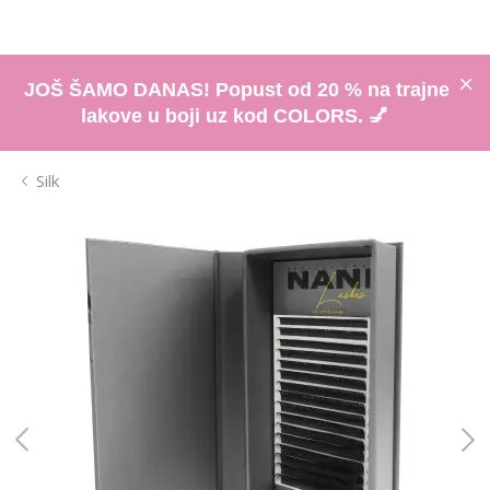
JOŠ ŠAMO DANAS! Popust od 20 % na trajne
lakove u boji uz kod COLORS. 💅
Silk