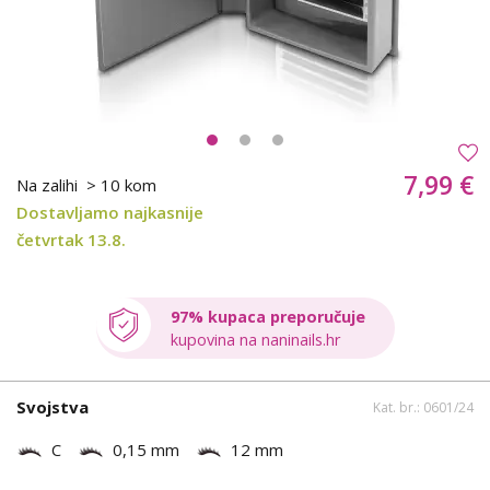
7,99 €
Na zalihi
> 10 kom
Dostavljamo najkasnije
četvrtak 13.8.
97% kupaca preporučuje
kupovina na naninails.hr
Svojstva
Kat. br.: 0601/24
C
0,15 mm
12 mm