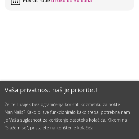
Povrat robe
u roku do 30 dana
Vaša privatnost naš je prioritet!
Želite li uvijek bez ograničenja koristiti kozmetiku za nokte
NaniNails? Kako bi sve funkcioniralo kako treba, potrebna nam
je Vaša suglasnost za korištenje datoteka kolačića. Klikom na
"Slažem se", pristajete na korištenje kolačića.