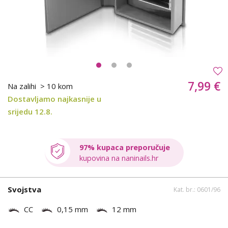
7,99 €
Na zalihi
> 10 kom
Dostavljamo najkasnije u
srijedu 12.8.
97% kupaca preporučuje
kupovina na naninails.hr
Svojstva
Kat. br.: 0601/96
CC
0,15 mm
12 mm