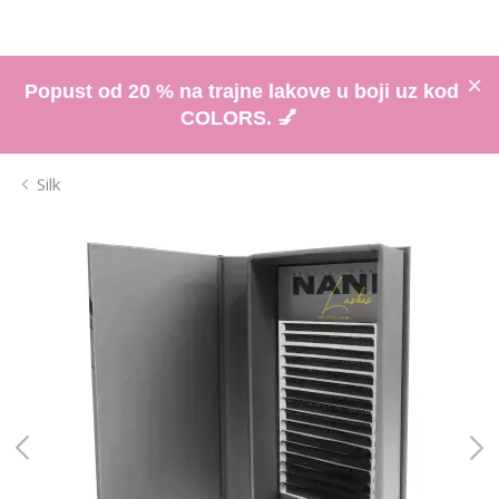
Popust od 20 % na trajne lakove u boji uz kod
COLORS. 💅
Silk