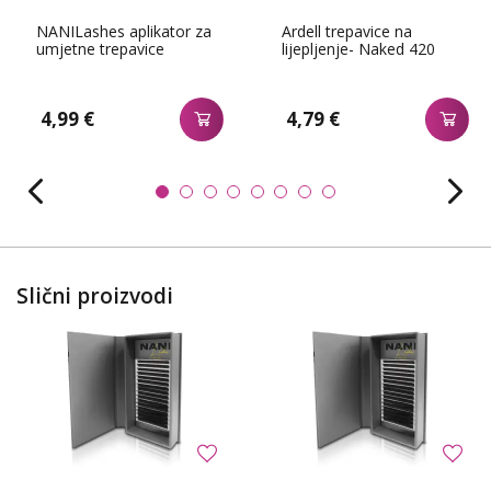
NANILashes aplikator za
Ardell trepavice na
umjetne trepavice
lijepljenje- Naked 420
4,99 €
4,79 €
Slični proizvodi