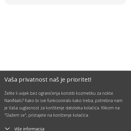
Vaša privatnost naš je prioritet!
Želite li uvijek bez ograničenja koristiti kozmetiku za nokte
NaniNails? Kako bi sve funkcioniralo kako treba, potrebna nam
je Vaša suglasnost za korištenje datoteka kolačića. Klikom na
"Slažem se", pristajete na korištenje kolačića.
Više informacija