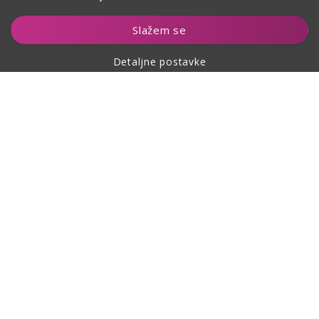
Dodaj u košaricu
Slažem se
Detaljne postavke
O kupovini