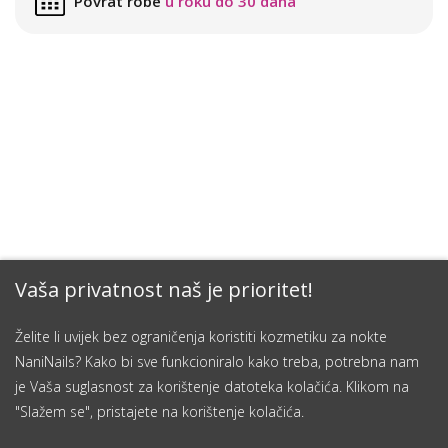
Povrat robe
u roku do 30 dana
Vaša privatnost naš je prioritet!
Želite li uvijek bez ograničenja koristiti kozmetiku za nokte
NaniNails? Kako bi sve funkcioniralo kako treba, potrebna nam
je Vaša suglasnost za korištenje datoteka kolačića. Klikom na
"Slažem se", pristajete na korištenje kolačića.