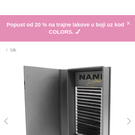
Popust od 20 % na trajne lakove u boji uz kod
COLORS. 💅
Silk