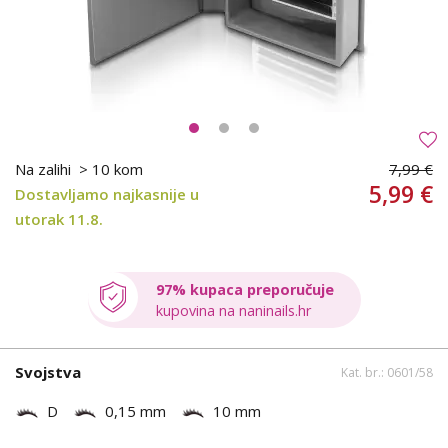
Na zalihi
> 10 kom
7,99 €
5,99 €
Dostavljamo najkasnije u
utorak 11.8.
97% kupaca preporučuje
kupovina na naninails.hr
Svojstva
Kat. br.: 0601/58
D
0,15 mm
10 mm