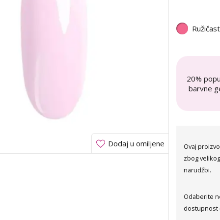
Ružičas
20% popu
barvne ge
Dodaj u omiljene
Ovaj proizvo
zbog velikog
narudžbi.
Odaberite n
dostupnost 