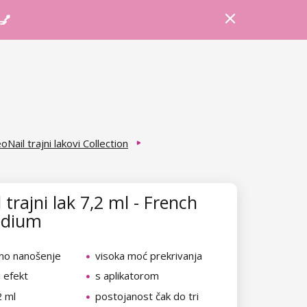
Prijava
Košarica
Savjeti
 💅
oNail trajni lakovi Collection
trajni lak 7,2 ml - French
edium
no nanošenje
visoka moć prekrivanja
i efekt
s aplikatorom
2 ml
postojanost čak do tri