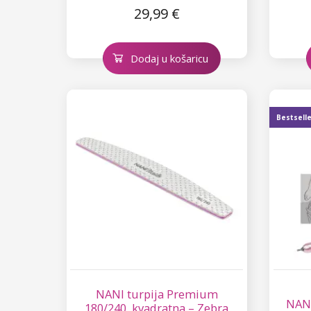
29,99 €
Dodaj u košaricu
Bestsell
NANI turpija Premium
NANI
180/240, kvadratna – Zebra