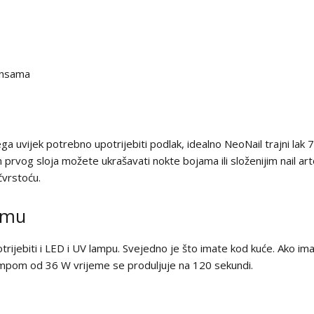
jansama
 njega uvijek potrebno upotrijebiti podlak, idealno NeoNail trajni la
on prvog sloja možete ukrašavati nokte bojama ili složenijim nail arto
 čvrstoću.
čemu
trijebiti i LED i UV lampu. Svejedno je što imate kod kuće. Ako i
lampom od 36 W vrijeme se produljuje na 120 sekundi.