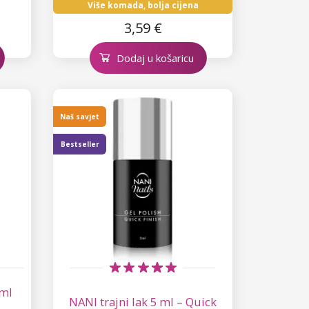
Više komada, bolja cijena
3,59 €
Dodaj u košaricu
Naš savjet
Bestseller
 ml
NANI trajni lak 5 ml – Quick