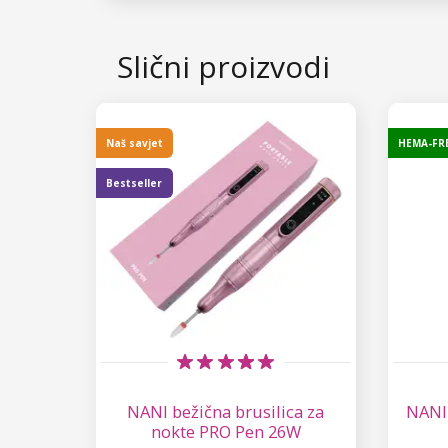
Slični proizvodi
Naš savjet
HEMA-FR
Bestseller
NANI bežična brusilica za
NANI 
nokte PRO Pen 26W