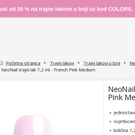
ust od 20 % na trajne lakove u boji uz kod COLORS.
Početna stranica
Trajni lakovi
Trajni lakovi u boji
Ne
NeoNail trajni lak 7,2 ml - French Pink Medium
NeoNail 
Pink M
jednostav
svjetlucav
količina 7,