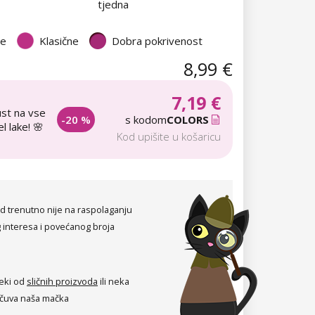
tjedna
te
Klasične
Dobra pokrivenost
8,99 €
7,19 €
st na vse
-20 %
s kodom
COLORS
l lake! 🌸
Kod upišite u košaricu
d trenutno nije na raspolaganju
 interesa i povećanog broja
eki od
sličnih proizvoda
ili neka
čuva naša mačka