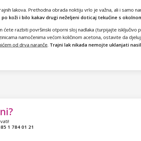
ajnih lakova. Prethodna obrada noktiju vrlo je važna, ali i samo nan
a po koži i bilo kakav drugi neželjeni doticaj tekućine s okol
m ćete razbiti površinski otporni sloj nadlaka (turpijajte isključivo
azinicama namočenima većom količinom acetona, ostavite da djelu
pićem od drva naranče
.
Trajni lak nikada nemojte uklanjati nas
ni?
vati!
85 1 784 01 21