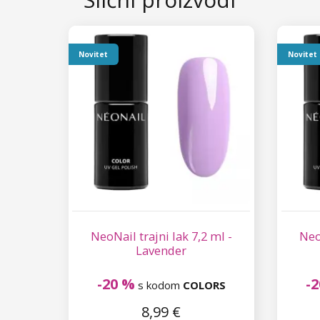
Novitet
Novitet
NeoNail trajni lak 7,2 ml -
Neo
Lavender
-20 %
-
s kodom
COLORS
8,99 €