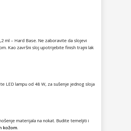
k 7,2 ml – Hard Base. Ne zaboravite da slojevi
m. Kao završni sloj upotrijebite finish trajni lak
mate LED lampu od 48 W, za sušenje jednog sloja
ošenje materijala na nokat. Budite temeljiti i
nom kožom
.