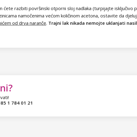
m ćete razbiti površinski otporni sloj nadlaka (turpijajte isključivo
azinicama namočenima većom količinom acetona, ostavite da djelu
pićem od drva naranče
.
Trajni lak nikada nemojte uklanjati nas
ni?
vati!
85 1 784 01 21