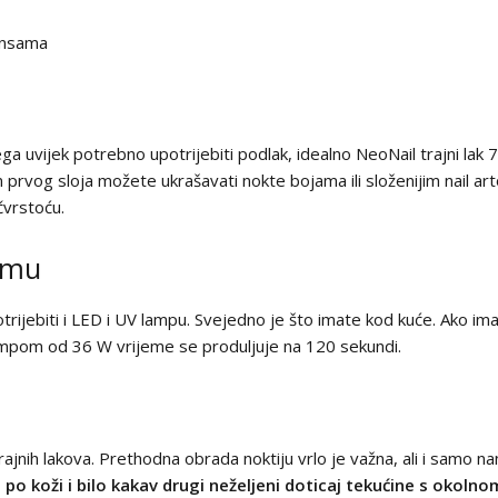
jansama
 njega uvijek potrebno upotrijebiti podlak, idealno NeoNail trajni la
on prvog sloja možete ukrašavati nokte bojama ili složenijim nail arto
 čvrstoću.
čemu
trijebiti i LED i UV lampu. Svejedno je što imate kod kuće. Ako i
lampom od 36 W vrijeme se produljuje na 120 sekundi.
ajnih lakova. Prethodna obrada noktiju vrlo je važna, ali i samo nan
a po koži i bilo kakav drugi neželjeni doticaj tekućine s okol