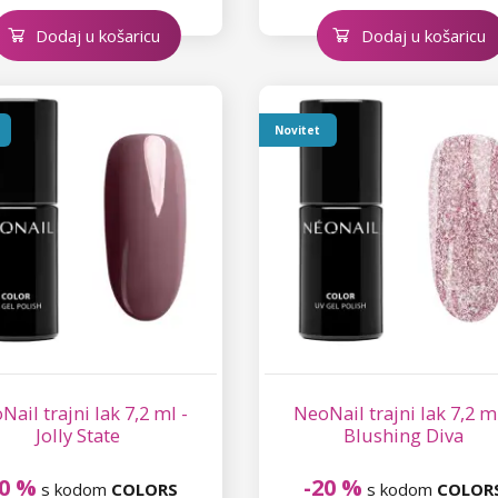
Dodaj u košaricu
Dodaj u košaricu
Novitet
Nail trajni lak 7,2 ml -
NeoNail trajni lak 7,2 ml
Jolly State
Blushing Diva
20 %
-20 %
s kodom
COLORS
s kodom
COLOR