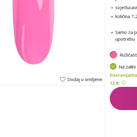
svjetlucav
količina 7,
Samo za p
upotrebu
Ružičas
Na zalihi
Dostavljamo
Dodaj u omiljene
13.8.