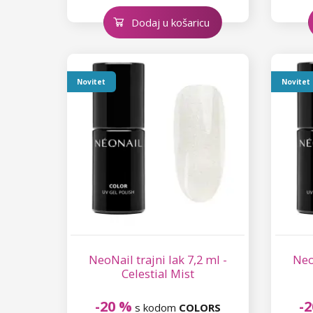
Dodaj u košaricu
Novitet
Novitet
NeoNail trajni lak 7,2 ml -
Neo
Celestial Mist
-20 %
-
s kodom
COLORS