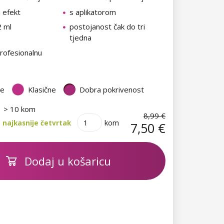
i efekt
s aplikatorom
2 ml
postojanost čak do tri
tjedna
rofesionalnu
te
Klasične
Dobra pokrivenost
> 10 kom
8,99 €
kom
 najkasnije četvrtak
7,50 €
Dodaj u košaricu