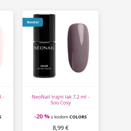
Novitet
 -
NeoNail trajni lak 7,2 ml -
Soo Cosy
-20 %
S
s kodom
COLORS
8,99 €