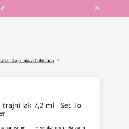
Prijava
Košarica
Savjeti
 💅
oNail trajni lakovi Collection
trajni lak 7,2 ml - Set To
er
no nanošenje
visoka moć prekrivanja