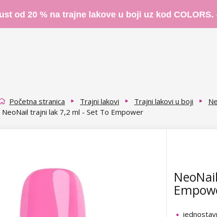
ust od 20 % na trajne lakove u boji uz kod COLORS.
Početna stranica
Trajni lakovi
Trajni lakovi u boji
Ne
NeoNail trajni lak 7,2 ml - Set To Empower
NeoNail 
Empow
jednostav