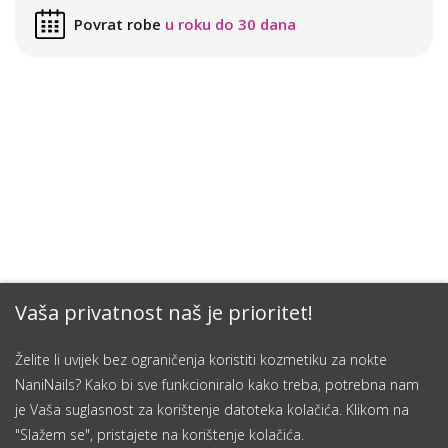
Povrat robe
u roku do 30 dana
Vaša privatnost naš je prioritet!
Želite li uvijek bez ograničenja koristiti kozmetiku za nokte
NaniNails? Kako bi sve funkcioniralo kako treba, potrebna nam
je Vaša suglasnost za korištenje datoteka kolačića. Klikom na
"Slažem se", pristajete na korištenje kolačića.