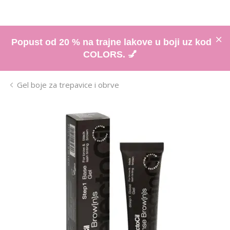
Popust od 20 % na trajne lakove u boji uz kod
COLORS. 💅
Gel boje za trepavice i obrve