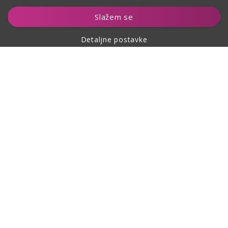
Dodaj u košaricu
Slažem se
Detaljne postavke
O kupovini