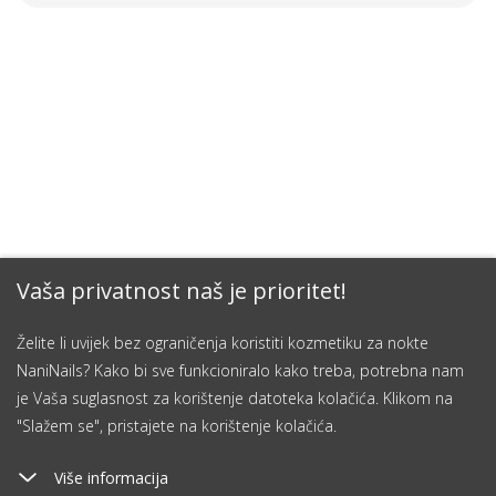
Vaša privatnost naš je prioritet!
Želite li uvijek bez ograničenja koristiti kozmetiku za nokte
NaniNails? Kako bi sve funkcioniralo kako treba, potrebna nam
je Vaša suglasnost za korištenje datoteka kolačića. Klikom na
"Slažem se", pristajete na korištenje kolačića.
Više informacija