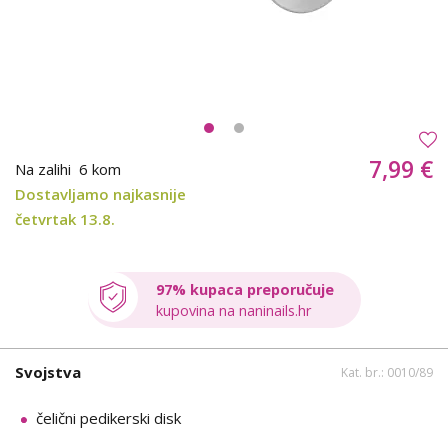
7,99 €
Na zalihi
6 kom
Dostavljamo najkasnije
četvrtak 13.8.
97% kupaca preporučuje
kupovina na naninails.hr
Svojstva
Kat. br.: 0010/89
čelični pedikerski disk