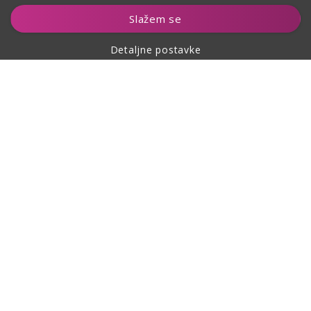
Dodaj u košaricu
Slažem se
Detaljne postavke
O kupovini