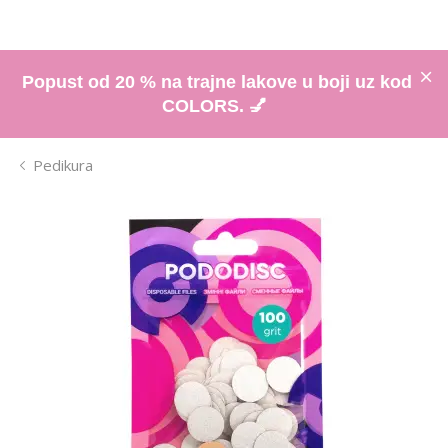
Popust od 20 % na trajne lakove u boji uz kod
COLORS. 💅
Pedikura