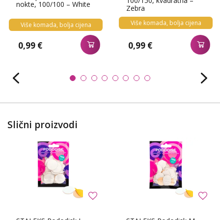
100/150, kvadratna –
nokte, 100/100 – White
Zebra
Više komada, bolja cijena
Više komada, bolja cijena
0,99 €
0,99 €
Slični proizvodi