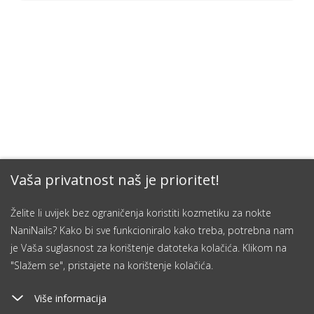
Vaša privatnost naš je prioritet!
Želite li uvijek bez ograničenja koristiti kozmetiku za nokte
NaniNails? Kako bi sve funkcioniralo kako treba, potrebna nam
je Vaša suglasnost za korištenje datoteka kolačića. Klikom na
"Slažem se", pristajete na korištenje kolačića.
Više informacija