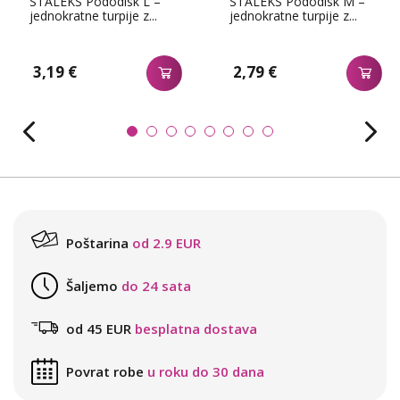
STALEKS Pododisk L –
STALEKS Pododisk M –
jednokratne turpije z...
jednokratne turpije z...
3,19 €
2,79 €
Poštarina
od 2.9 EUR
Šaljemo
do 24 sata
od 45 EUR
besplatna dostava
Povrat robe
u roku do 30 dana