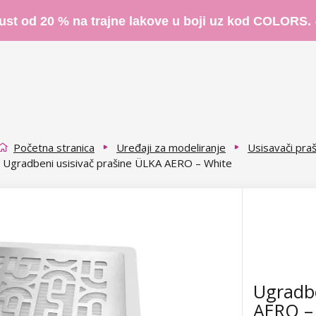
ust od 20 % na trajne lakove u boji uz kod COLORS.
Početna stranica
Uređaji za modeliranje
Usisavači pra
Ugradbeni usisivač prašine ÜLKA AERO – White
Ugradbe
AERO –