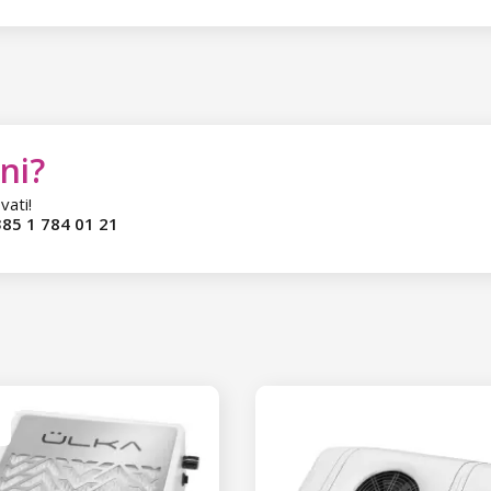
ni?
vati!
85 1 784 01 21