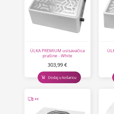
ÜLKA PREMIUM usisavačica
ÜLK
prašine - White
303,99 €
Dodaj u košaricu
0 €