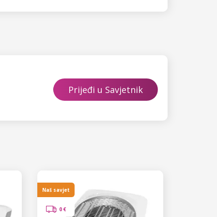
Prijeđi u Savjetnik
Naš savjet
0 €