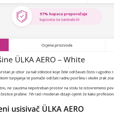
97% kupaca preporučuje
kupovina na naninails.hr
Ocjena proizvoda
ašine ÜLKA AERO – White
an je izbor za nail stilistice koje žele održavati čisto i ugodno 
ekom turpijanja te pomaže održati radnu površinu i okolni zrak zna
ntno, ne zauzima nepotreban prostor na stolu te istovremeno pov
estice prašine. Tih rad i moderan dizajn cijenit će kako profesionalni
eni usisivač ÜLKA AERO