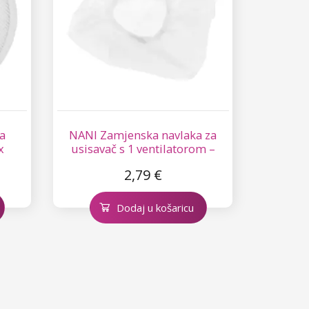
a
NANI Zamjenska navlaka za
x
usisavač s 1 ventilatorom –
mala
2,79 €
Dodaj u košaricu