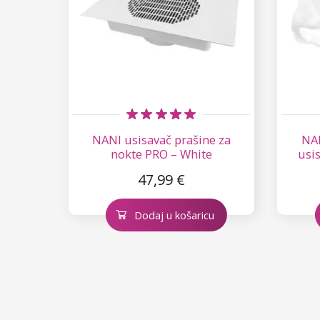
NANI usisavač prašine za
NAN
nokte PRO – White
usis
47,99 €
Dodaj u košaricu