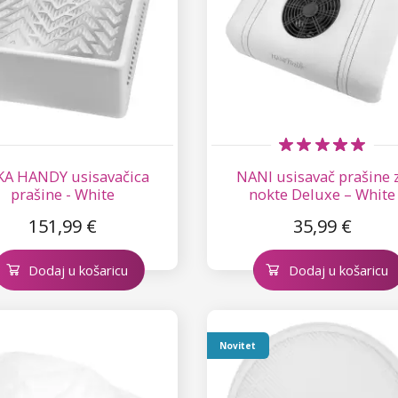
A HANDY usisavačica
NANI usisavač prašine 
prašine - White
nokte Deluxe – White
151,99 €
35,99 €
Dodaj u košaricu
Dodaj u košaricu
Novitet