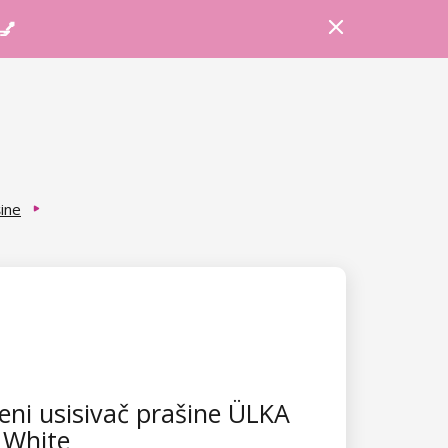
Prijava
Košarica
Savjeti
 💅
šine
ni usisivač prašine ÜLKA
 White