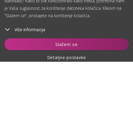
NaniNails? Kako bi sve funkcioniralo kako treba, potrebna nam
je Vaša suglasnost za korištenje datoteka kolačića. Klikom na
"Slažem se", pristajete na korištenje kolačića.
Više informacija
Dodaj u košaricu
Slažem se
Detaljne postavke