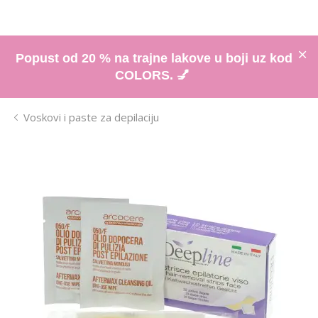
Popust od 20 % na trajne lakove u boji uz kod
COLORS. 💅
Voskovi i paste za depilaciju