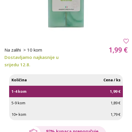
1,99 €
Na zalihi
> 10 kom
Dostavljamo najkasnije u
srijedu 12.8.
Količina
Cena / ks
1-4 kom
1,99 €
5-9 kom
1,89 €
10+ kom
1,79 €
97% kupaca preporučuje