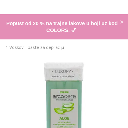
Popust od 20 % na trajne lakove u boji uz kod
COLORS. 💅
Voskovi i paste za depilaciju