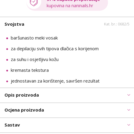
kupovina na naninails.hr
Svojstva
Kat. br.: 0682/5
baršunasto meki vosak
za depilaciju svih tipova dlačica s korijenom
za suhu i osjetljivu kožu
kremasta tekstura
jednostavan za korištenje, savršen rezultat
Opis proizvoda
Ocjena proizvoda
Sastav