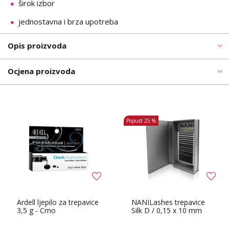
širok izbor
jednostavna i brza upotreba
Opis proizvoda
Ocjena proizvoda
Popust
25 %
Ardell ljepilo za trepavice
NANILashes trepavice
3,5 g - Crno
Silk D / 0,15 x 10 mm