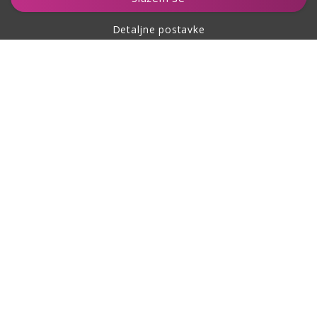
Detaljne postavke
O kupovini
O nama