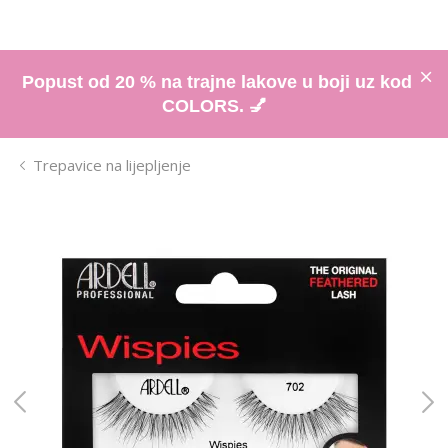
Popust od 20 % na trajne lakove u boji uz kod
COLORS. 💅
Trepavice na lijepljenje