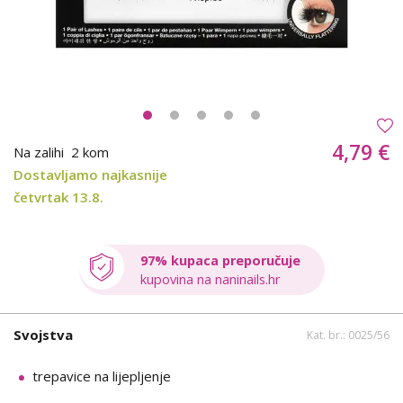
4,79 €
Na zalihi
2 kom
Dostavljamo najkasnije
četvrtak 13.8.
97% kupaca preporučuje
kupovina na naninails.hr
Svojstva
Kat. br.: 0025/56
trepavice na lijepljenje