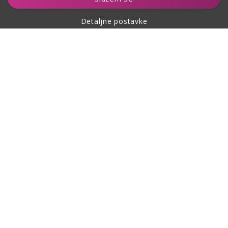
Detaljne postavke
O kupovini
O nama