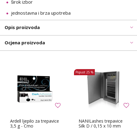
širok izbor
jednostavna i brza upotreba
Opis proizvoda
Ocjena proizvoda
Popust
25 %
Ardell ljepilo za trepavice
NANILashes trepavice
3,5 g - Crno
Silk D / 0,15 x 10 mm