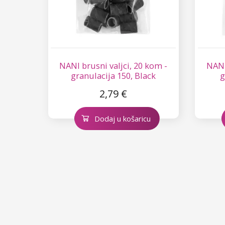
Star Flakes
NANI brusni valjci, 20 kom -
NANI
granulacija 150, Black
g
2,79 €
Dodaj u košaricu