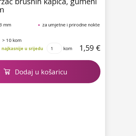
žač brusnih kapica, gumeni
m
13 mm
za umjetne i prirodne nokte
> 10 kom
1,59 €
kom
najkasnije u srijedu
Dodaj u košaricu