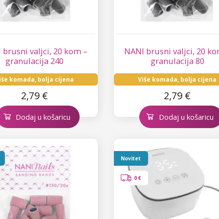
 brusni valjci, 20 kom –
NANI brusni valjci, 20 k
granulacija 240
granulacija 80
iše komada, bolja cijena
Više komada, bolja cijena
2,79 €
2,79 €
Dodaj u košaricu
Dodaj u košaricu
Novitet
0 €