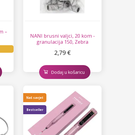
om –
NANI brusni valjci, 20 kom -
granulacija 150, Zebra
2,79 €
Dodaj u košaricu
Naš savjet
Bestseller