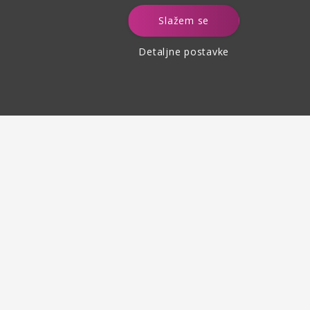
e
Slažem se
Detaljne postavke
Povrat robe
do 30 dana