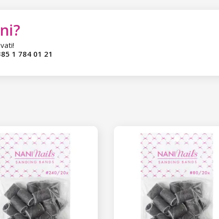
ni?
vati!
85 1 784 01 21