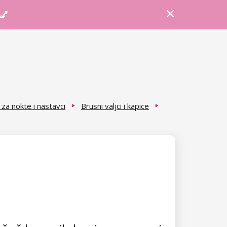
Prijava
Košarica
Savjeti
 💅
za nokte i nastavci
Brusni valjci i kapice