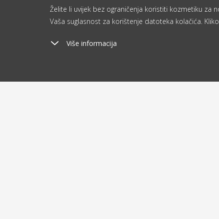
Želite li uvijek bez ograničenja koristiti kozmetiku z
Vaša suglasnost za korištenje datoteka kolačića. Kliko
Više informacija
Poštarina
Ša
od 2.9 €
o
O kupovini
O nam
Dostava i plaćanje
Blog