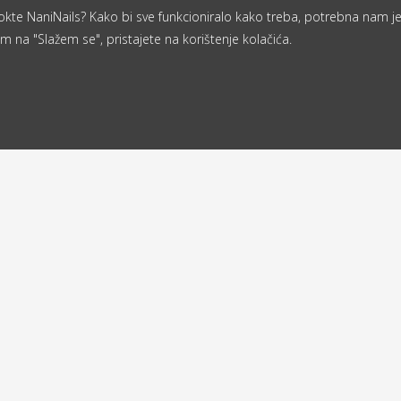
a nokte NaniNails? Kako bi sve funkcioniralo kako treba, potrebna nam j
m na "Slažem se", pristajete na korištenje kolačića.
Od 40 €
ljemo u roku
besplatna
d 24 sata
dostava
a
Povratna adresa