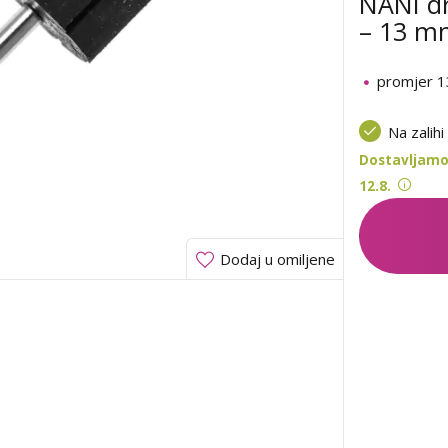
NANI dr
– 13 m
promjer 
Na zalihi
Dostavljamo 
12.8.
Dodaj u omiljene