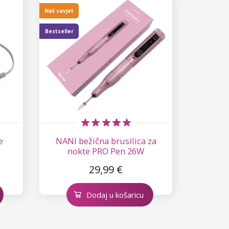
Naš savjet
Bestseller
e
NANI bežična brusilica za
nokte PRO Pen 26W
29,99 €
Dodaj u košaricu