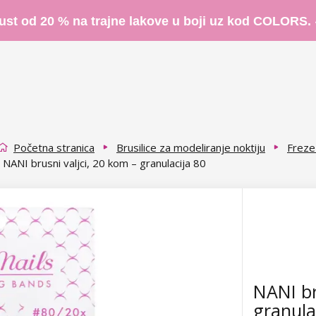
ust od 20 % na trajne lakove u boji uz kod COLORS.
Početna stranica
Brusilice za modeliranje noktiju
Freze 
NANI brusni valjci, 20 kom – granulacija 80
NANI br
granula