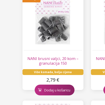
Star Flakes
NANI brusni valjci, 20 kom –
NANI
granulacija 150
Više komada, bolja cijena
V
2,79 €
Dodaj u košaricu