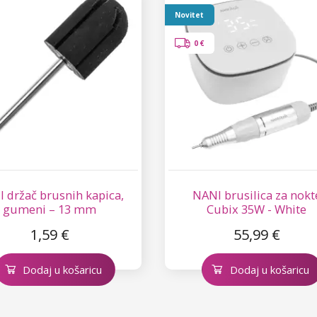
Novitet
0 €
 držač brusnih kapica,
NANI brusilica za nokt
gumeni – 13 mm
Cubix 35W - White
1,59 €
55,99 €
Dodaj u košaricu
Dodaj u košaricu