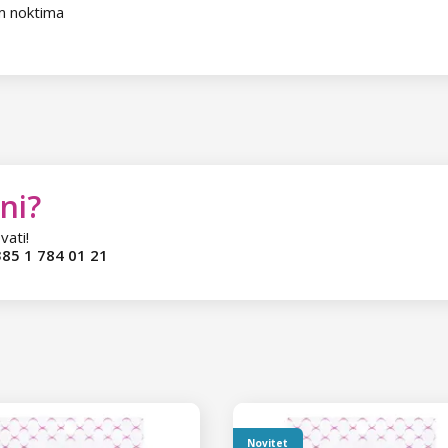
im noktima
ni?
vati!
85 1 784 01 21
Novitet