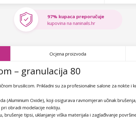
97% kupaca preporučuje
kupovina na naninails.hr
Ocjena proizvoda
kom – granulacija 80
tričnom brusilicom. Prikladni su za profesionalne salone za nokte i 
da (Aluminium Oxide), koji osigurava ravnomjeran učinak brušenja,
 pri obradi modelacije noktiju.
ju, brušenje tipsi, uklanjanje viška materijala i zaglađivanje površin