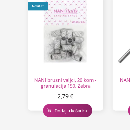
Novitet
NANI brusni valjci, 20 kom -
NANI
granulacija 150, Zebra
2,79 €
Dodaj u košaricu