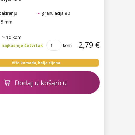
pakiranju
granulacija 80
7,5 mm
> 10 kom
2,79 €
kom
 najkasnije četvrtak
Više komada, bolja cijena
Dodaj u košaricu