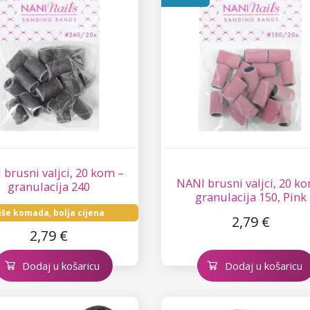
 brusni valjci, 20 kom –
NANI brusni valjci, 20 ko
granulacija 240
granulacija 150, Pink
iše komada, bolja cijena
2,79 €
2,79 €
Dodaj u košaricu
Dodaj u košaricu