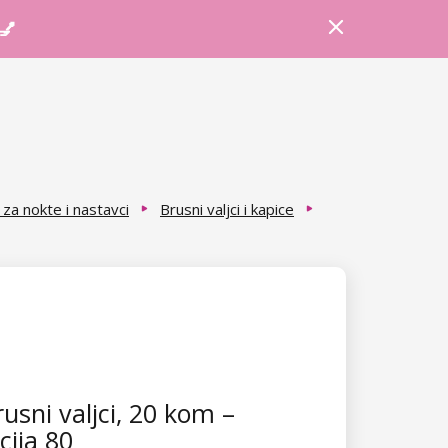
Prijava
Košarica
Savjeti
 💅
za nokte i nastavci
Brusni valjci i kapice
usni valjci, 20 kom –
cija 80