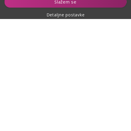
Slažem se
Detaljne postavke
O kupovini
O nama