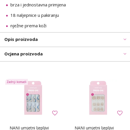
brza i jednostavna primjena
18 naljepnice u pakiranju
nježne prema koži
Opis proizvoda
Ocjena proizvoda
Zadnji komadi
NANI umjetni ljepljivi
NANI umjetni ljepljivi