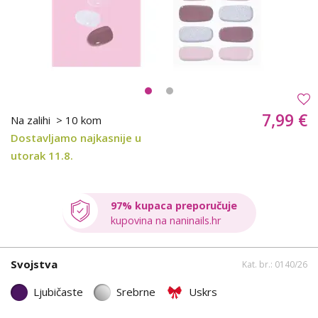
7,99 €
Na zalihi
> 10 kom
Dostavljamo najkasnije u
utorak 11.8.
97% kupaca preporučuje
kupovina na naninails.hr
Svojstva
Kat. br.: 0140/26
Ljubičaste
Srebrne
Uskrs