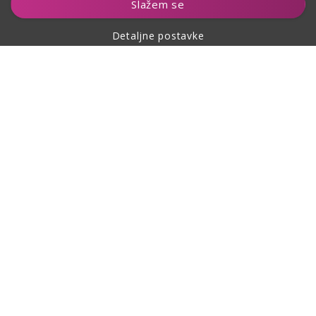
Slažem se
Detaljne postavke
O kupovini
O nama