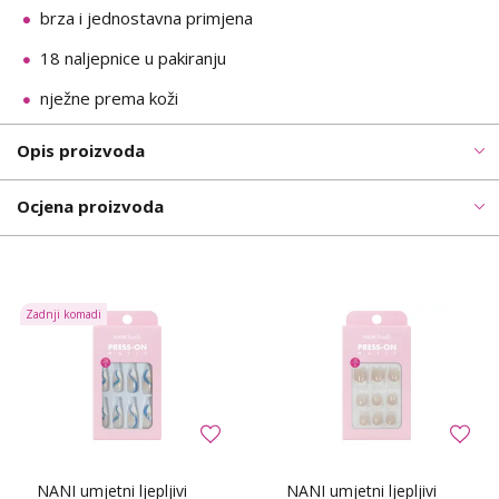
brza i jednostavna primjena
18 naljepnice u pakiranju
nježne prema koži
Opis proizvoda
Ocjena proizvoda
Zadnji komadi
NANI umjetni ljepljivi
NANI umjetni ljepljivi