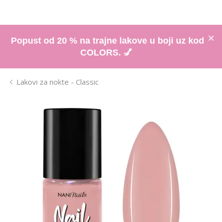
Popust od 20 % na trajne lakove u boji uz kod
COLORS. 💅
Lakovi za nokte - Classic