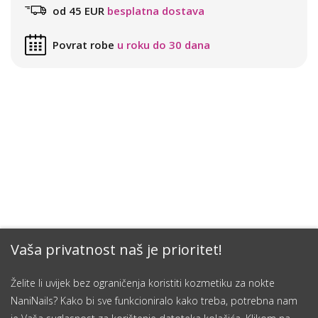
od 45 EUR
besplatna dostava
Povrat robe
u roku do 30 dana
Vaša privatnost naš je prioritet!
Želite li uvijek bez ograničenja koristiti kozmetiku za nokte
NaniNails? Kako bi sve funkcioniralo kako treba, potrebna nam