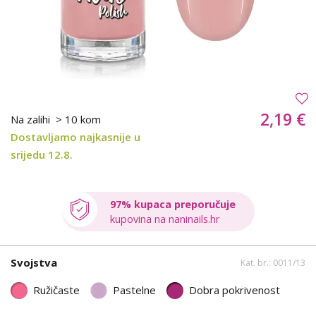
2,19 €
Na zalihi
> 10 kom
Dostavljamo najkasnije u
srijedu 12.8.
97% kupaca preporučuje
kupovina na naninails.hr
Svojstva
Kat. br.: 0011/13
Ružičaste
Pastelne
Dobra pokrivenost