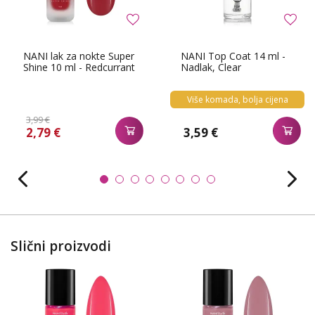
NANI lak za nokte Super
NANI Top Coat 14 ml -
Shine 10 ml - Redcurrant
Nadlak, Clear
Više komada, bolja cijena
3,99 €
2,79 €
3,59 €
Slični proizvodi