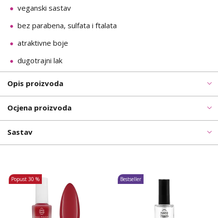
veganski sastav
bez parabena, sulfata i ftalata
atraktivne boje
dugotrajni lak
Opis proizvoda
Ocjena proizvoda
Sastav
Popust
30 %
Bestseller