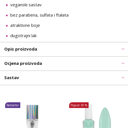
veganski sastav
bez parabena, sulfata i ftalata
atraktivne boje
dugotrajni lak
Opis proizvoda
Ocjena proizvoda
Sastav
Bestseller
Popust
30 %