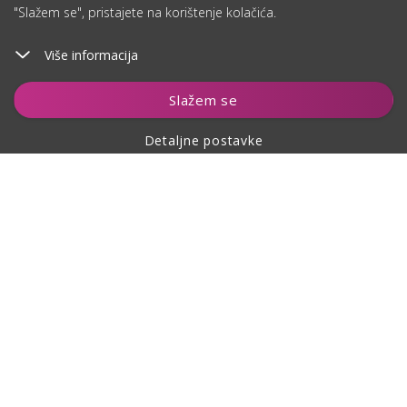
"Slažem se", pristajete na korištenje kolačića.
Više informacija
Dodaj u košaricu
Slažem se
Detaljne postavke