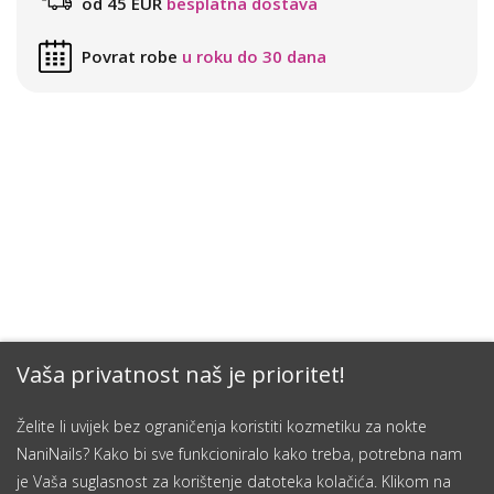
od 45 EUR
besplatna dostava
Povrat robe
u roku do 30 dana
Vaša privatnost naš je prioritet!
Želite li uvijek bez ograničenja koristiti kozmetiku za nokte
NaniNails? Kako bi sve funkcioniralo kako treba, potrebna nam
je Vaša suglasnost za korištenje datoteka kolačića. Klikom na