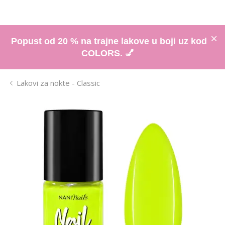
Popust od 20 % na trajne lakove u boji uz kod
COLORS. 💅
Lakovi za nokte - Classic