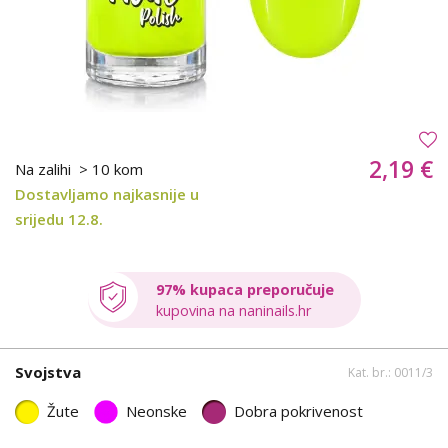
2,19 €
Na zalihi
> 10 kom
Dostavljamo najkasnije u
srijedu 12.8.
97% kupaca preporučuje
kupovina na naninails.hr
Svojstva
Kat. br.: 0011/3
Žute
Neonske
Dobra pokrivenost