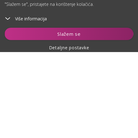
"Slažem se", pristajete na korištenje kolačića.
Više informacija
Dodaj u košaricu
Slažem se
Detaljne postavke