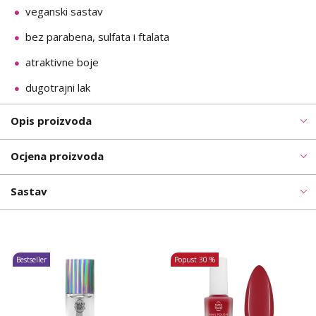
veganski sastav
bez parabena, sulfata i ftalata
atraktivne boje
dugotrajni lak
Opis proizvoda
Ocjena proizvoda
Sastav
Bestseller
Popust
30 %