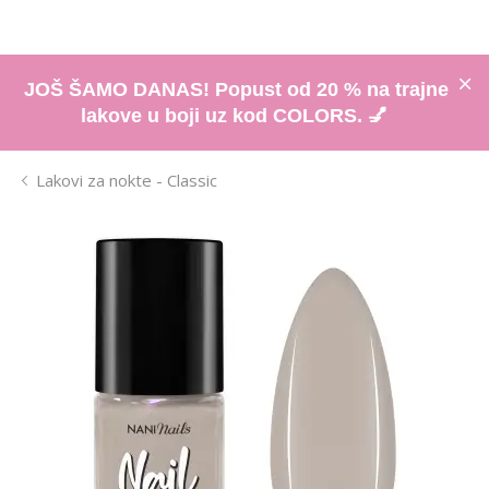
JOŠ ŠAMO DANAS! Popust od 20 % na trajne
lakove u boji uz kod COLORS. 💅
Lakovi za nokte - Classic