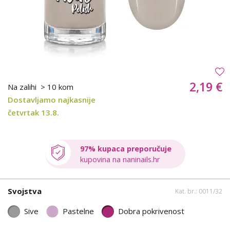
2,19 €
Na zalihi
> 10 kom
Dostavljamo najkasnije
četvrtak 13.8.
97% kupaca preporučuje
kupovina na naninails.hr
Svojstva
Kat. br.: 0011/32
Sive
Pastelne
Dobra pokrivenost