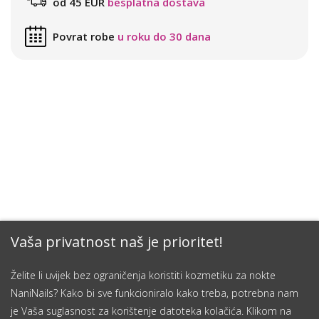
od 45 EUR
besplatna dostava
Povrat robe
u roku do 30 dana
Vaša privatnost naš je prioritet!
Želite li uvijek bez ograničenja koristiti kozmetiku za nokte
NaniNails? Kako bi sve funkcioniralo kako treba, potrebna nam
je Vaša suglasnost za korištenje datoteka kolačića. Klikom na