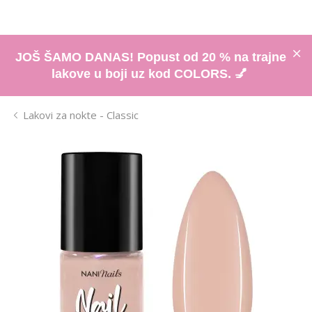
JOŠ ŠAMO DANAS! Popust od 20 % na trajne
lakove u boji uz kod COLORS. 💅
Lakovi za nokte - Classic