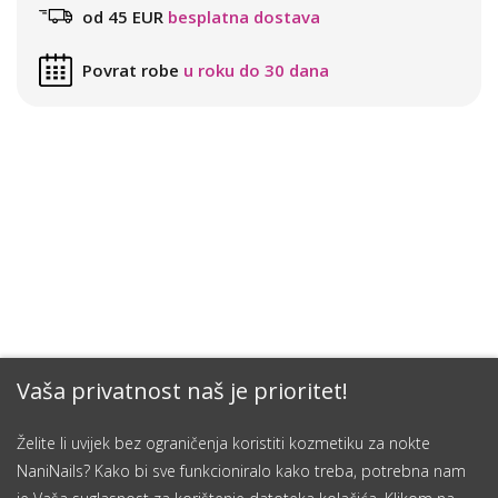
od 45 EUR
besplatna dostava
Povrat robe
u roku do 30 dana
Vaša privatnost naš je prioritet!
Želite li uvijek bez ograničenja koristiti kozmetiku za nokte
NaniNails? Kako bi sve funkcioniralo kako treba, potrebna nam