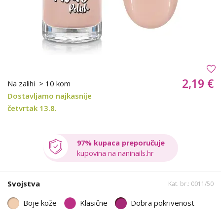
2,19 €
Na zalihi
> 10 kom
Dostavljamo najkasnije
četvrtak 13.8.
97% kupaca preporučuje
kupovina na naninails.hr
Svojstva
Kat. br.: 0011/50
Boje kože
Klasične
Dobra pokrivenost