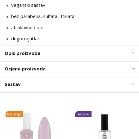
veganski sastav
bez parabena, sulfata i ftalata
atraktivne boje
dugotrajni lak
Opis proizvoda
Ocjena proizvoda
Sastav
Naš savjet
Bestseller