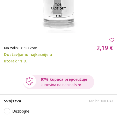
2,19 €
Na zalihi
> 10 kom
Dostavljamo najkasnije u
utorak 11.8.
97% kupaca preporučuje
kupovina na naninails.hr
Svojstva
Kat. br.: 0011/43
Bezbojne