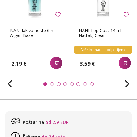
NANI lak za nokte 6 ml -
NANI Top Coat 14 ml -
Argan Base
Nadlak, Clear
Više komada, bolja cijena
2,19 €
3,59 €
Poštarina
od 2.9 EUR
Šaljemo
do 24 sata