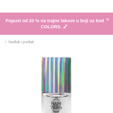
Popust od 20 % na trajne lakove u boji uz kod
COLORS. 💅
Nadlak i podlak