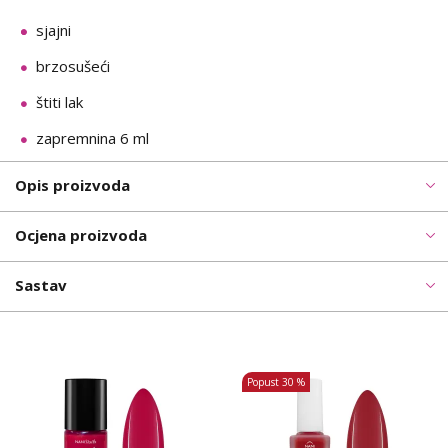
sjajni
brzosušeći
štiti lak
zapremnina 6 ml
Opis proizvoda
Ocjena proizvoda
Sastav
Popust
30 %