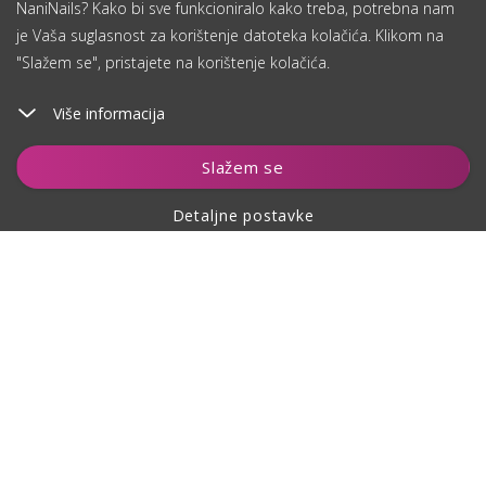
NaniNails? Kako bi sve funkcioniralo kako treba, potrebna nam
je Vaša suglasnost za korištenje datoteka kolačića. Klikom na
"Slažem se", pristajete na korištenje kolačića.
Više informacija
Dodaj u košaricu
Slažem se
Detaljne postavke