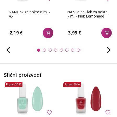
NANI lak za nokte 6 ml -
NANI dječji lak za nokte
45
7 ml - Pink Lemonade
2,19 €
3,99 €
Slični proizvodi
Popust
30 %
Popust
30 %