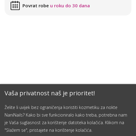
Povrat robe
u roku do 30 dana
Vaša privatnost naš je prioritet!
Želite li uvijek bez ograničenja koristiti kozmetiku za nokte
NaniNails? Kako bi sve funkcioniralo kako treba, potrebna nam
je Vaša suglasnost za korištenje datoteka kolačića. Klikom na
"Slažem se", pristajete na korištenje kolačića.