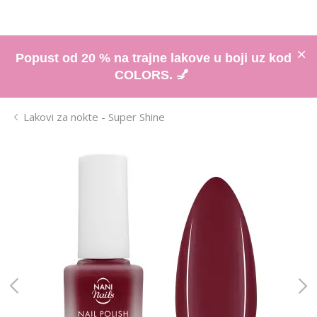
Popust od 20 % na trajne lakove u boji uz kod
COLORS. 💅
Lakovi za nokte - Super Shine