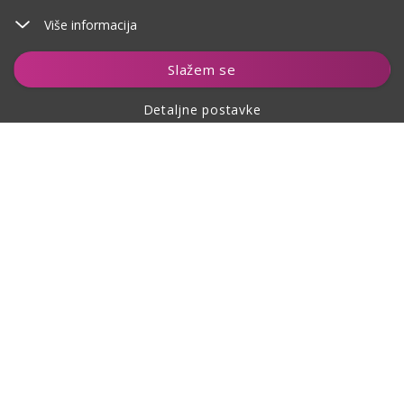
Više informacija
Dodaj u košaricu
Slažem se
Detaljne postavke
O kupovini