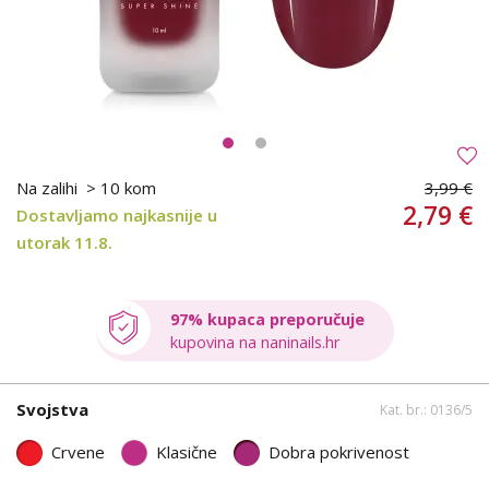
Na zalihi
> 10 kom
3,99 €
2,79 €
Dostavljamo najkasnije u
utorak 11.8.
97% kupaca preporučuje
kupovina na naninails.hr
Svojstva
Kat. br.: 0136/5
Crvene
Klasične
Dobra pokrivenost