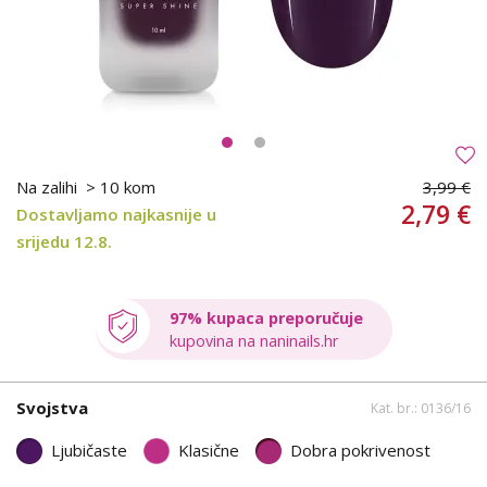
Na zalihi
> 10 kom
3,99 €
2,79 €
Dostavljamo najkasnije u
srijedu 12.8.
97% kupaca preporučuje
kupovina na naninails.hr
Svojstva
Kat. br.: 0136/16
Ljubičaste
Klasične
Dobra pokrivenost