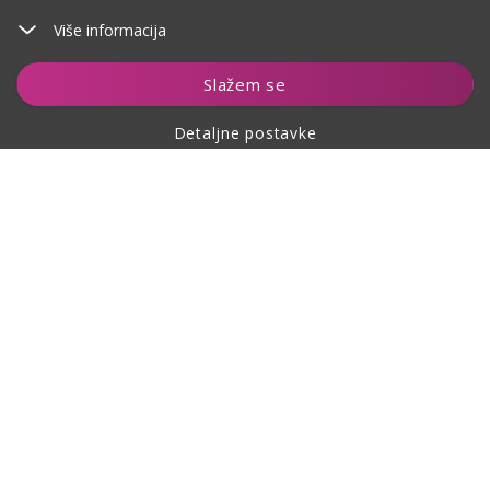
Više informacija
Dodaj u košaricu
Slažem se
Detaljne postavke
O kupovini