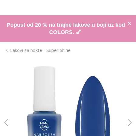
Popust od 20 % na trajne lakove u boji uz kod
COLORS. 💅
Lakovi za nokte - Super Shine