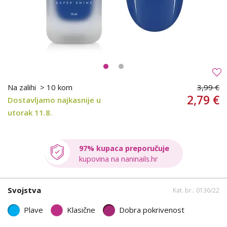
Na zalihi
> 10 kom
3,99 €
2,79 €
Dostavljamo najkasnije u
utorak 11.8.
97% kupaca preporučuje
kupovina na naninails.hr
Svojstva
Kat. br.: 0136/22
Plave
Klasične
Dobra pokrivenost