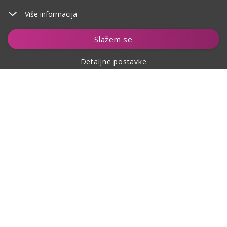
Više informacija
Dodaj u košaricu
Slažem se
Detaljne postavke
O kupovini