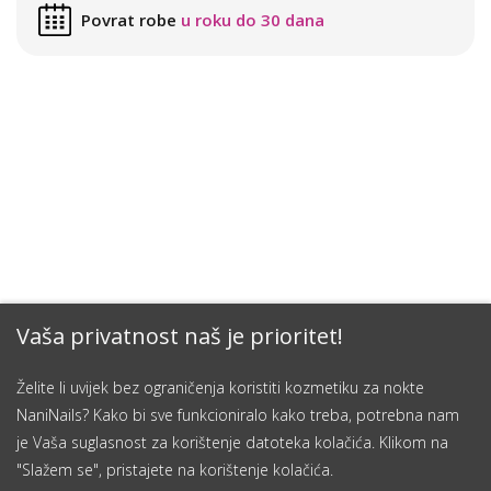
Povrat robe
u roku do 30 dana
Vaša privatnost naš je prioritet!
Želite li uvijek bez ograničenja koristiti kozmetiku za nokte
NaniNails? Kako bi sve funkcioniralo kako treba, potrebna nam
je Vaša suglasnost za korištenje datoteka kolačića. Klikom na
"Slažem se", pristajete na korištenje kolačića.