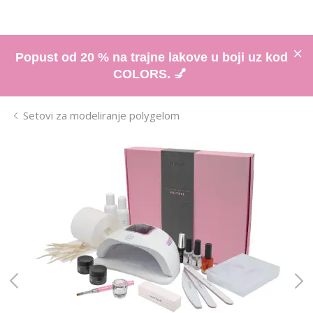
Popust od 20 % na trajne lakove u boji uz kod
COLORS. 💅
Setovi za modeliranje polygelom