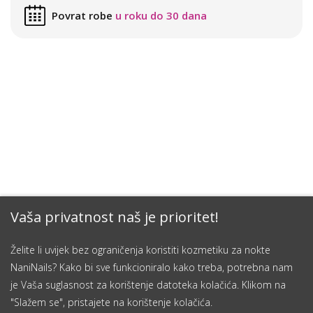
Povrat robe
u roku do 30 dana
Vaša privatnost naš je prioritet!
Želite li uvijek bez ograničenja koristiti kozmetiku za nokte
NaniNails? Kako bi sve funkcioniralo kako treba, potrebna nam
je Vaša suglasnost za korištenje datoteka kolačića. Klikom na
"Slažem se", pristajete na korištenje kolačića.