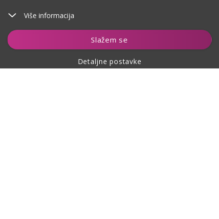
Više informacija
Dodaj u košaricu
Slažem se
Detaljne postavke