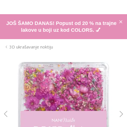
JOŠ ŠAMO DANAS! Popust od 20 % na trajne
lakove u boji uz kod COLORS. 💅
3D ukrašavanje noktiju