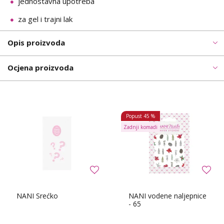
jednostavna upotreba
za gel i trajni lak
Opis proizvoda
Ocjena proizvoda
Popust
45 %
Zadnji komadi
NANI Srećko
NANI vodene naljepnice
- 65