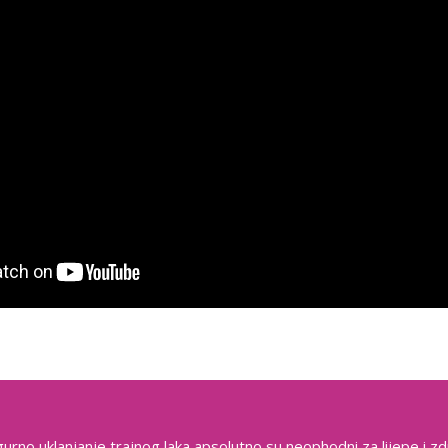
gurno uklanjanje trajnog laka apsolutno su neophodni za lijepe i zd