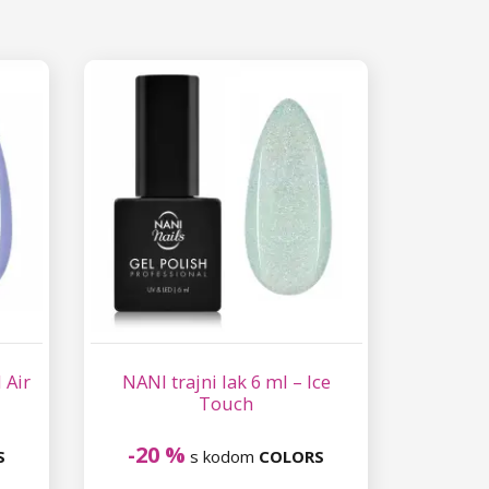
 Air
NANI trajni lak 6 ml – Ice
Touch
-20 %
S
s kodom
COLORS