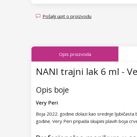
Kolekcija Transparent Sparkle
Kolekcija Fallen Leaves
Pošalji upit o proizvodu
Kolekcija Midnight Queen
Kolekcija Tropical Fiesta
Opis proizvoda
Kolekcija Charm Lady
NANI trajni lak 6 ml - V
Kolekcija Pearl Glaze
Kolekcija Shiny Star
Opis boje
Kolekcija Wild West
Very Peri
Kolekcija Summer Daze
Boja 2022. godine dolazi kao srednje ljubičasta 
godine. Very Peri pripada skupini plavih boja crve
Kolekcija Barbie Girl