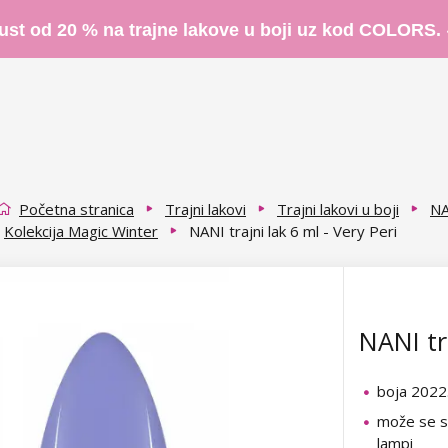
ust od 20 % na trajne lakove u boji uz kod COLORS.
Početna stranica
Trajni lakovi
Trajni lakovi u boji
NA
Kolekcija Magic Winter
NANI trajni lak 6 ml - Very Peri
NANI tra
boja 2022
može se su
lampi