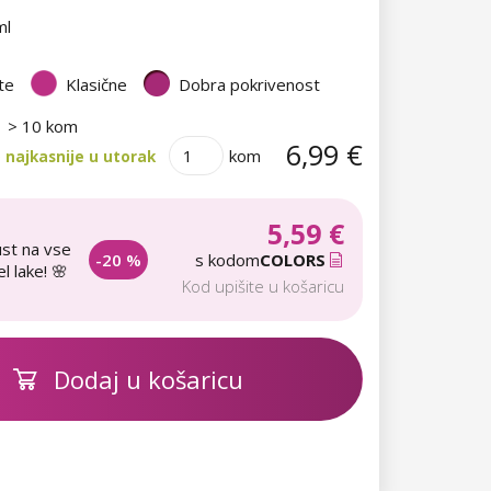
ml
te
Klasične
Dobra pokrivenost
> 10 kom
6,99 €
kom
 najkasnije u utorak
5,59 €
st na vse
-20 %
s kodom
COLORS
l lake! 🌸
Kod upišite u košaricu
Dodaj u košaricu