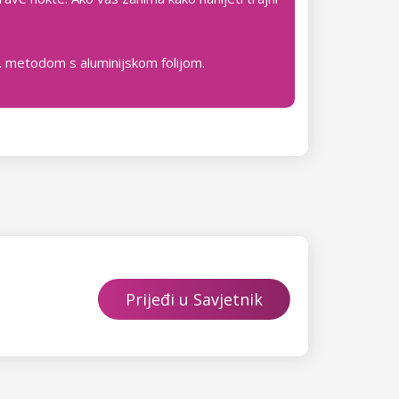
zv. metodom s aluminijskom folijom.
Prijeđi u Savjetnik