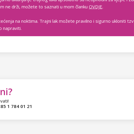
 vam ne drži, možete to saznati u mom članku
OVDJE
.
tećenja na noktima. Trajni lak možete pravilno i sigurno ukloniti t
 napraviti.
ni?
vati!
85 1 784 01 21