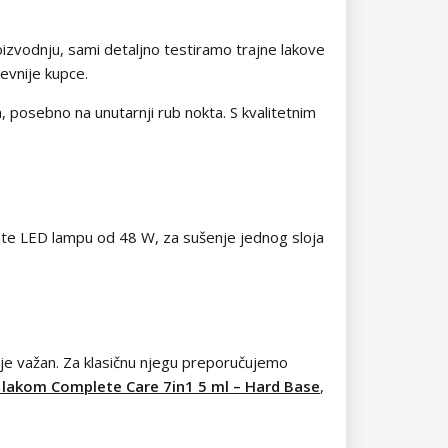
izvodnju, sami detaljno testiramo trajne lakove
jevnije kupce.
, posebno na unutarnji rub nokta. S kvalitetnim
mate LED lampu od 48 W, za sušenje jednog sloja
o je važan. Za klasičnu njegu preporučujemo
 lakom Complete Care 7in1 5 ml – Hard Base
,