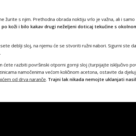
e žurite s njim. Prethodna obrada noktiju vrlo je važna, ali i samo 
a po koži i bilo kakav drugi neželjeni doticaj tekućine s okol
sete deblji sloj, na njemu će se stvoriti ružni nabori. Sigurni ste d
.
 ćete razbiti površinski otporni gornji sloj (turpijajte isključivo po
azinicama namočenima većom količinom acetona, ostavite da djelu
pićem od drva naranče
.
Trajni lak nikada nemojte uklanjati nas