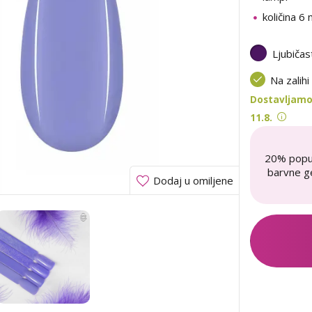
količina 6 
Ljubičas
Na zalihi
Dostavljamo
11.8.
20% popu
barvne ge
Dodaj u omiljene