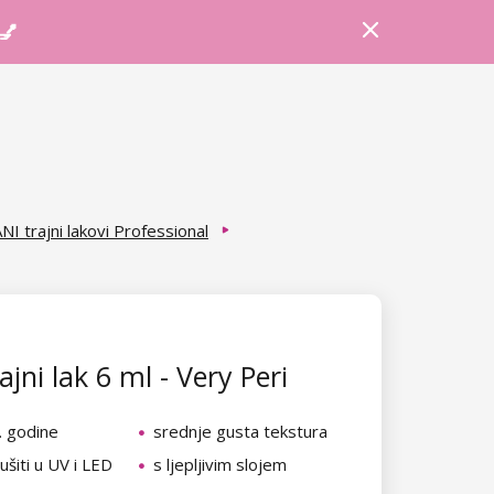
Prijava
Košarica
Savjeti
 💅
NI trajni lakovi Professional
jni lak 6 ml - Very Peri
. godine
srednje gusta tekstura
šiti u UV i LED
s ljepljivim slojem