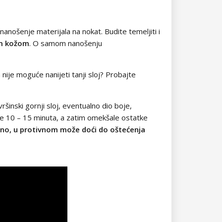
nanošenje materijala na nokat. Budite temeljiti i
nom kožom
. O samom nanošenju
a nije moguće nanijeti tanji sloj? Probajte
vršinski gornji sloj, eventualno dio boje,
je 10 – 15 minuta, a zatim omekšale ostatke
ilno, u protivnom može doći do oštećenja