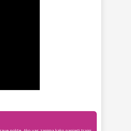
rave nokte. Ako vas zanima kako nanijeti trajni