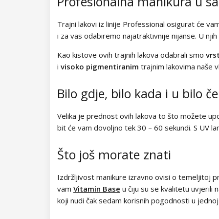
Profesionalna manikura u 
Kolekcija Easter Egg
Kolekcija Lovely Kiss
Trajni lakovi iz linije Professional osigurat će va
i za vas odabiremo najatraktivnije nijanse. U njih
Kolekcija Magic Winter
Kao kistove ovih trajnih lakova odabrali smo
vrs
i
visoko pigmentiranim
trajnim lakovima naše vl
Kolekcija Old Passion
Kolekcija Rainbow Tones
Bilo gdje, bilo kada i u bilo 
Kolekcija Beach Party
Velika je prednost ovih lakova to što možete upo
bit će vam dovoljno tek 30 – 60 sekundi. S UV 
Kolekcija Pure Elegance
Što još morate znati
Kolekcija Pastel Candy
Izdržljivost manikure izravno ovisi o temeljitoj
Kolekcija New York City
vam
Vitamin Base
u čiju su se kvalitetu uvjeril
Kolekcija Army Lady
koji nudi čak sedam korisnih pogodnosti u jednoj 