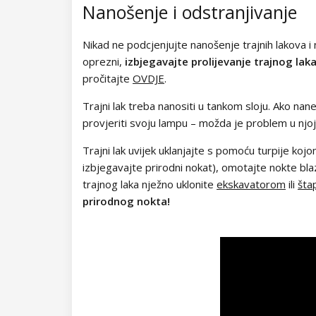
Kolekcija Chocolate Box
Nanošenje i odstranjivanje
Kolekcija Romantic Sunset
Nikad ne podcjenjujte nanošenje trajnih lakova i n
oprezni,
izbjegavajte prolijevanje trajnog lak
Kolekcija Paradise Dream
pročitajte
OVDJE
.
Kolekcija Ocean Drive
Trajni lak treba nanositi u tankom sloju. Ako nane
provjeriti svoju lampu – možda je problem u njoj
Kolekcija Pure Beauty
Trajni lak uvijek uklanjajte s pomoću turpije kojom
Kolekcija Cupcake
izbjegavajte prirodni nokat), omotajte nokte bl
trajnog laka nježno uklonite
ekskavatorom
ili
šta
Kolekcija Time to Warm Up
prirodnog nokta!
Kolekcija Let It Snow!
Kolekcija Heartbeat
Kolekcija Princess