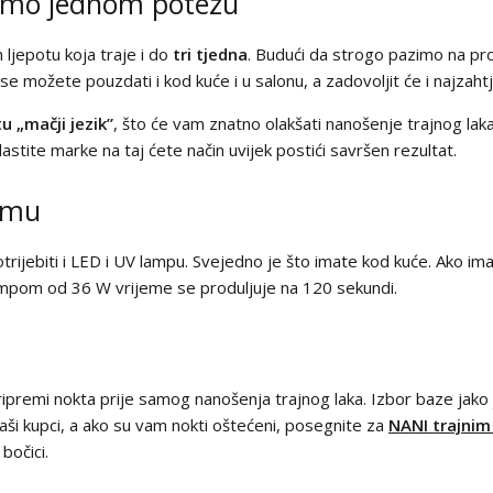
samo jednom potezu
m ljepotu koja traje i do
tri tjedna
. Budući da strogo pazimo na pro
 se možete pouzdati i kod kuće i u salonu, a zadovoljit će i najzaht
tu „mačji jezik”
, što će vam znatno olakšati nanošenje trajnog laka
astite marke na taj ćete način uvijek postići savršen rezultat.
čemu
trijebiti i LED i UV lampu. Svejedno je što imate kod kuće. Ako i
lampom od 36 W vrijeme se produljuje na 120 sekundi.
 pripremi nokta prije samog nanošenja trajnog laka. Izbor baze jak
i naši kupci, a ako su vam nokti oštećeni, posegnite za
NANI trajnim
bočici.